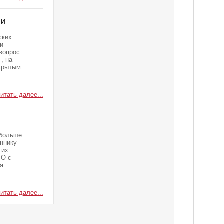
ии
ских
и
вопрос
, на
крытым:
итать далее...
С
 больше
еннику
 их
ТО с
я
итать далее...