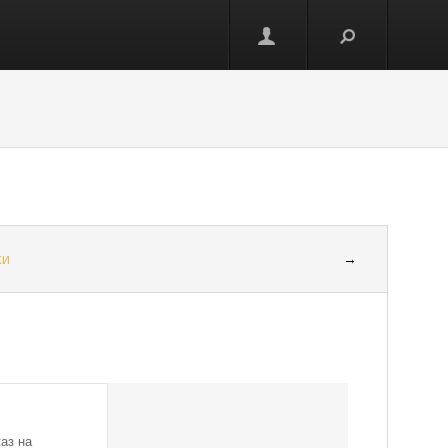
ки
→
аз на