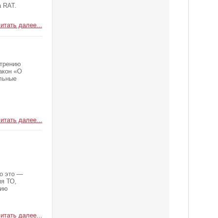
 RAT.
итать далее...
отрению
акон «О
ельные
итать далее...
о это —
ия ТО,
нию
итать далее...