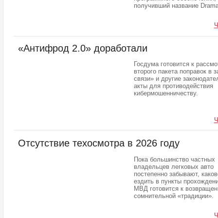
получивший название Drama
Ч
«Антифрод 2.0» доработали
Госдума готовится к рассм
второго пакета поправок в з
связи» и другие законодат
акты для противодействия
кибермошенничеству.
Ч
Отсутствие техосмотра в 2026 году
Пока большинство частных
владельцев легковых авто
постепенно забывают, каков
ездить в пункты прохожден
МВД готовится к возвраще
сомнительной «традиции».
Ч