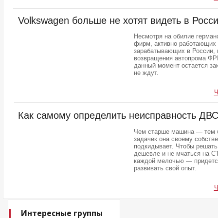
Volkswagen больше не хотят видеть в Росс
Несмотря на обилие герман
фирм, активно работающих 
зарабатывающих в России, 
возвращения автопрома ФРГ
данный момент остается за
не ждут.
Ч
Как самому определить неисправность ДВ
Чем старше машина — тем
задачек она своему собств
подкидывает. Чтобы решать
дешевле и не мчаться на С
каждой мелочью — придетс
развивать свой опыт.
Ч
Интересные группы