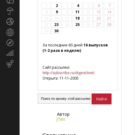
Общество
СМИ
1
2
3
4
5
6
7
Прогноз
8
9
10
11
12
13
14
погоды
15
16
17
18
19
20
21
Спорт
22
23
24
25
26
27
28
29
30
Страны
и
Туризм
регионы
За последние 60 дней
16 выпусков
(1-2 раза в неделю)
Экономика
и
Email-
финансы
Сайт рассылки:
маркетинг
http://subscribe.ru/digest/inet/
Открыта: 11-11-2005
Автор
JTim