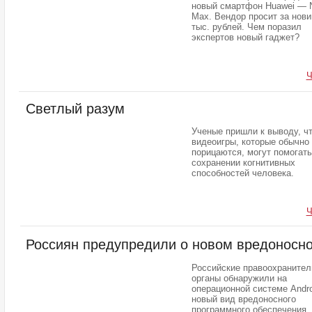
новый смартфон Huawei — 
Max. Вендор просит за нови
тыс. рублей. Чем поразил
экспертов новый гаджет?
Ч
Светлый разум
Ученые пришли к выводу, ч
видеоигры, которые обычно
порицаются, могут помогать
сохранении когнитивных
способностей человека.
Ч
Россиян предупредили о новом вредоносн
Российские правоохраните
органы обнаружили на
операционной системе Andro
новый вид вредоносного
программного обеспечения,