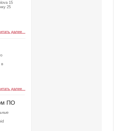
Nova 15
нку 25
итать далее...
то
 в
итать далее...
ом ПО
льные
id