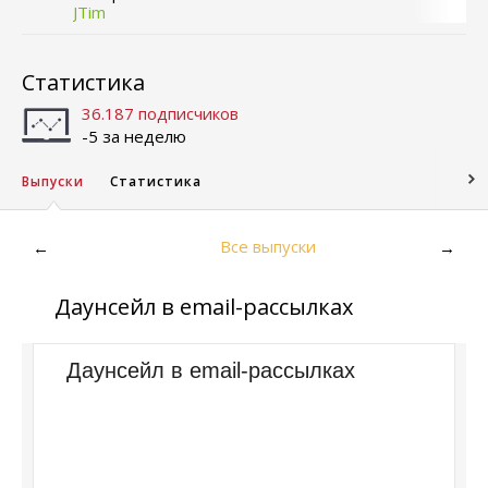
JTim
Статистика
36.187 подписчиков
-5 за неделю
Выпуски
Статистика
Все выпуски
←
→
Даунсейл в email-рассылках
Даунсейл в email-рассылках