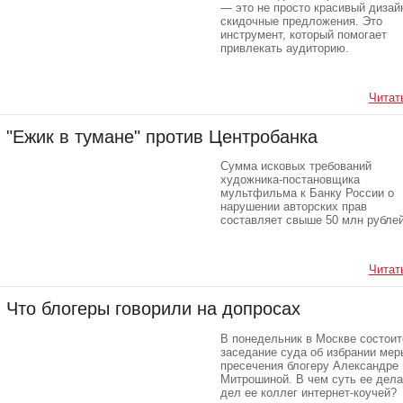
— это не просто красивый дизай
скидочные предложения. Это
инструмент, который помогает
привлекать аудиторию.
Читать
"Ежик в тумане" против Центробанка
Сумма исковых требований
художника-постановщика
мультфильма к Банку России о
нарушении авторских прав
составляет свыше 50 млн рублей
Читать
Что блогеры говорили на допросах
В понедельник в Москве состоит
заседание суда об избрании мер
пресечения блогеру Александре
Митрошиной. В чем суть ее дела
дел ее коллег интернет-коучей?