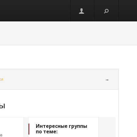
ки
→
сы
Интересные группы
по теме:
ов