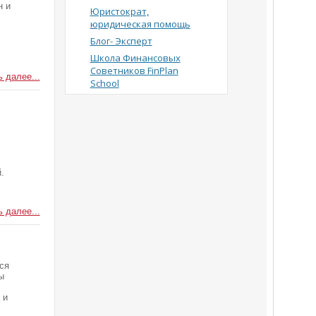
н и
Юристократ,
юридическая помощь
Блог- Эксперт
Школа Финансовых
Советников FinPlan
 далее...
School
.
 далее...
ся
ы
 и