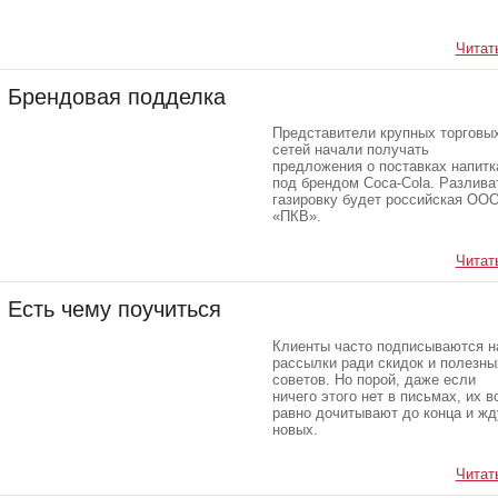
Читать
Брендовая подделка
Представители крупных торговы
сетей начали получать
предложения о поставках напитк
под брендом Coca-Cola. Разлива
газировку будет российская ОО
«ПКВ».
Читать
Есть чему поучиться
Клиенты часто подписываются н
рассылки ради скидок и полезны
советов. Но порой, даже если
ничего этого нет в письмах, их в
равно дочитывают до конца и жд
новых.
Читать