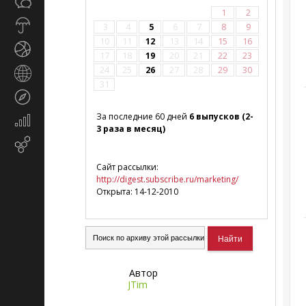
Общество
СМИ
1
2
Прогноз
3
4
5
6
7
8
9
погоды
10
11
12
13
14
15
16
Спорт
17
18
19
20
21
22
23
24
25
26
27
28
29
30
Страны
31
и
Туризм
регионы
За последние 60 дней
6 выпусков (2-
Экономика
3 раза в месяц)
и
Email-
финансы
маркетинг
Сайт рассылки:
http://digest.subscribe.ru/marketing/
Открыта: 14-12-2010
Автор
JTim