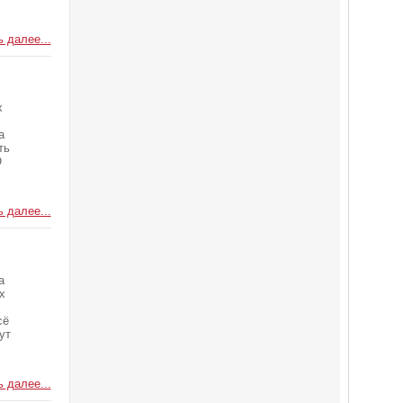
 далее...
х
а
ть
О
 далее...
а
х
сё
ут
 далее...