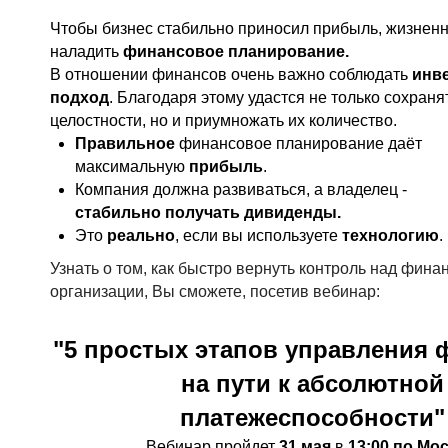
Чтобы бизнес стабильно приносил прибыль, жизнен
наладить
финансовое планирование.
В отношении финансов очень важно соблюдать
инв
подход
. Благодаря этому удастся не только сохраня
целостности, но и приумножать их количество.
Правильное
финансовое планирование даёт
максимальную
прибыль
.
Компания должна развиваться, а владелец -
стабильно получать дивиденды.
Это
реально
, если вы используете
технологию
.
Узнать о том, как быстро вернуть контроль над фина
организации, Вы сможете, посетив вебинар:
"5 простых этапов управления
на пути к абсолютной
платежеспособности
"
Вебинар пройдет
31 мая
в
13:00 по Мос