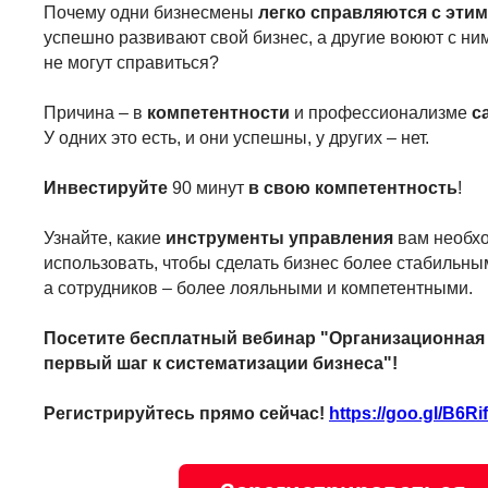
Почему одни бизнесмены
легко справляются с эти
успешно развивают свой бизнес, а другие воюют с ними
не могут справиться?
Причина – в
компетентности
и профессионализме
с
У одних это есть, и они успешны, у других – нет.
Инвестируйте
90 минут
в свою компетентность
!
Узнайте, какие
инструменты управления
вам необх
использовать, чтобы сделать бизнес более стабильн
а сотрудников – более лояльными и компетентными.
Посетите бесплатный вебинар "Организационная 
первый шаг к систематизации бизнеса"!
Регистрируйтесь прямо сейчас!
https://goo.gl/B6Ri