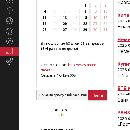
Общество
СМИ
Назв
1
2
3
Прогноз
4
5
6
7
8
9
10
Кита
погоды
11
12
13
14
15
16
17
Спорт
2026-0
18
19
20
21
22
23
24
Huaw
25
26
27
28
29
30
31
Страны
и
Неме
Туризм
регионы
За последние 60 дней
26 выпусков
2026-0
(3-4 раза в неделю)
Неме
Экономика
и
Email-
финансы
Купи
Сайт рассылки:
http://www.finance-
маркетинг
2026-0
times.ru
С 1 
Открыта: 16-12-2008
ВТБ 
2026-0
Банк 
Автор
РАНХ
Listik
2026-0
«Рос