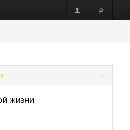
ки
→
ой жизни