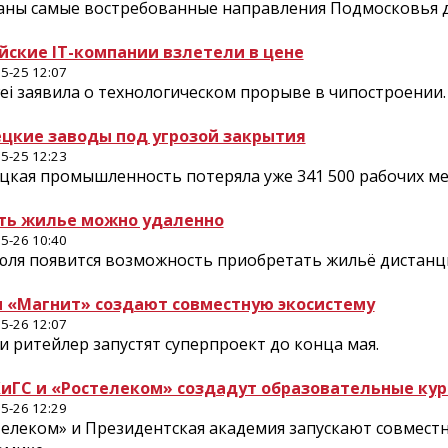
аны самые востребованные направления Подмосковья д
йские IT-компании взлетели в цене
5-25 12:07
ei заявила о технологическом прорыве в чипостроении.
цкие заводы под угрозой закрытия
5-25 12:23
цкая промышленность потеряла уже 341 500 рабочих ме
ть жилье можно удаленно
5-26 10:40
июля появится возможность приобретать жильё дистанц
и «Магнит» создают совместную экосистему
5-26 12:07
и ритейлер запустят суперпроект до конца мая.
иГС и «Ростелеком» создадут образовательные ку
5-26 12:29
телеком» и Президентская академия запускают совмес