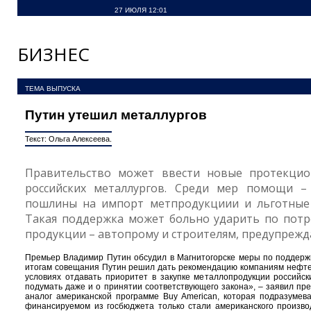
27 ИЮЛЯ 12:01
БИЗНЕС
ТЕМА ВЫПУСКА
Путин утешил металлургов
Текст: Ольга Алексеева.
Правительство может ввести новые протекци
российских металлургов. Среди мер помощи –
пошлины на импорт метпродукциии и льготные 
Такая поддержка может больно ударить по потр
продукции – автопрому и строителям, предупрежд
Премьер Владимир Путин обсудил в Магнитогорске меры по поддержк
итогам совещания Путин решил дать рекомендацию компаниям нефтег
условиях отдавать приоритет в закупке металлопродукции россий
подумать даже и о принятии соответствующего закона», – заявил пре
аналог американской программе Buy American, которая подразумева
финансируемом из госбюджета только стали американского производ