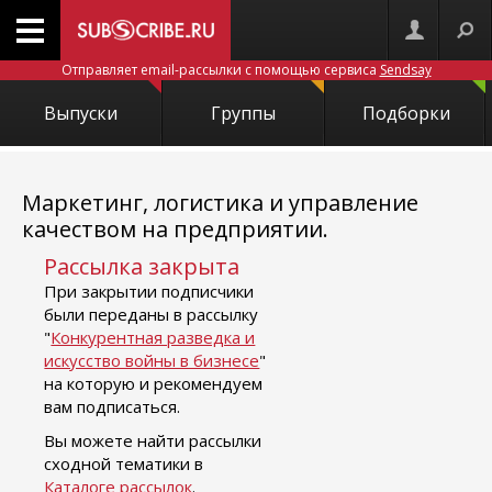
Отправляет email-рассылки с помощью сервиса
Sendsay
Выпуски
Группы
Подборки
Маркетинг, логистика и управление
качеством на предприятии.
Рассылка закрыта
При закрытии подписчики
были переданы в рассылку
"
Конкурентная разведка и
искусство войны в бизнесе
"
на которую и рекомендуем
вам подписаться.
Вы можете найти рассылки
сходной тематики в
Каталоге рассылок
.