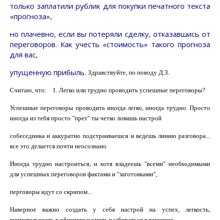
только заплатили рублик для покупки печатного текста
«прогноза»,
но плачевно, если вы потеряли сделку, отказавшись от
переговоров. Как учесть «стоимость» такого прогноза
для вас,
упущенную прибыль
.
Здравствуйте, по поводу Д.З.
Считаю, что:
1. Легко или трудно проводить успешные переговоры?
Успешные переговоры проводить иногда легко, иногда трудно. Просто
иногда из тебя просто "
прет
" ты четко ловишь настрой
собеседника и аккуратно
подстраиваешся
и ведешь линию разговора...
все это делается почти
неосознано
Иногда трудно настроиться, и хотя владеешь "всеми" необходимыми
для успешных переговоров фактами и "заготовками",
перговоры
идут со скрипом...
Наверное
важно создать у себя настрой на успех, легкость,
внимательность в общении и уметь разбираться в текущем