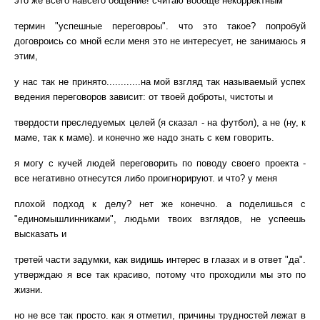
это же всего
навсего
общение! считаю вообще некорректным
термин "успешные
переговроы
"
.
ч
то это такое? попробуй
договроись
со мной если меня это не интересует, не занимаюсь я
этим,
у нас так не принято............на мой
взгляд
так называемый успех
ведения переговоров зависит: от твоей доброты, чистоты и
твердости преследуемых целей (я сказал - на футбол), а не (ну, к
маме, так к маме)
.
и
конечно же надо знать с кем говорить.
я могу с кучей людей переговорить по поводу своего проекта -
все негативно отнесутся либо проигнорируют
.
и
что? у меня
плохой подход к делу? нет же конечно
.
а
поделишься с
"
единомышлинниками
", людьми твоих взглядов, не успеешь
высказать и
третей части задумки, как видишь интерес в глазах и в ответ "да"
.
у
тверждаю я все так красиво, потому что проходили мы это по
жизни.
но не все так просто
.
к
ак я отметил, причины трудностей лежат в