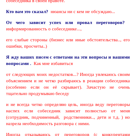
собеседника в своей правоте.
Кто вам это сказал?
нюансы ни с кем не обсуждаю...
От чего зависит успех или провал переговоров?
информированность о собеседнике...,
его слабые стороны (бизнес или иные обстоятельства
..,
его
ошибки, просчеты..)
Я жду ваших писем с ответами на эти вопросы и вашими
вопросами
.
Как мне избавиться
от следующих моих недостатков...? Иногда увлекаюсь своим
объяснением и не четко разбираюсь в реакции собеседника
(особенно если он её скрывает). Зачастую не очень
тщательно продумываю беседу
и не всегда четко определяю цель, иногда веду переговоры
наспех если собеседник зависит полностью от меня
(сотрудник, подчиненный, родственники.., дети и т.д.
)
но
назрела необходимость разговора с ними.
Иногда отказываюсь от переговоров (с конкурентами