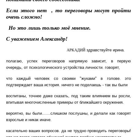
Если этого нет
,
то переговоры могут пройти
очень сложно!
Но это лишь только моё мнение.
С уважением Александр!
АРКАДИЙ
здравствуйте
ирина
.
полагаю, успех переговоров напрямую зависит, в первую
очередь, от психологического устройства личности
.
г
оворят,
что каждый человек со своими "жуками" в голове
.
э
то
подтверждает ваша история. ничего не поделаешь - так вы были
воспитаны, точнее даже сказать, под таким влиянием вы росли,
впитывая многочисленные примеры от ближайшего окружения.
вероятно, вы были.......слишком послушны, и
делали
как говорят
взрослые и никак иначе.
касательно ваших вопросов
.
д
а не трудно проводить переговоры!