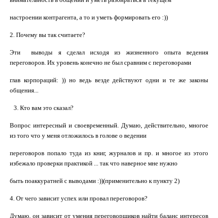
настроении контрагента, а то и уметь формировать его :))
2. Почему вы так считаете?
Эти выводы я сделал исходя из жизненного опыта ведения
переговоров. Их
уровень
конечно не был сравним с переговорами
глав корпораций: )) но ведь везде действуют одни и те же законы
общения...
3. Кто вам это сказал?
Вопрос интересный и своевременный. Думаю, действительно, многое
из
того
что у меня отложилось в голове о ведении
переговоров попало туда из книг, журналов и пр. и многое из этого
избежало проверки практикой ... так
что
наверное мне нужно
быть
поаккуратней
с выводами :))(применительно к пункту 2)
4. От чего зависит успех или провал переговоров?
Думаю, он зависит от умения переговорщиков найти баланс интересов