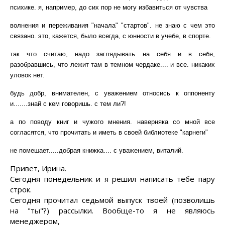
психике. я, например, до сих пор не могу избавиться от чувства
волнения и переживания "начала" "стартов"
.
н
е знаю с чем это
связано. это, кажется, было всегда, с
юнности
в учебе, в спорте.
так что считаю, надо заглядывать на себя и в себя,
разобравшись, что лежит там в темном чердаке.... и все
.
н
икаких
уловок нет.
будь добр, внимателен, с уважением относись к оппоненту
и.......знай с кем говоришь
.
с
тем ли?!
а по поводу книг и чужого мнения
.
н
аверняка со мной все
согласятся, что прочитать и иметь в своей библиотеке "
карнеги
"
не помешает
.....
добрая книжка....
с уважением,
виталий
.
Привет, Ирина.
Сегодня понедельник и я решил написать тебе пару
строк.
Сегодня прочитал седьмой выпуск твоей (позволишь
на "ты"?) рассылки. Вообще-то я не являюсь
менеджером,