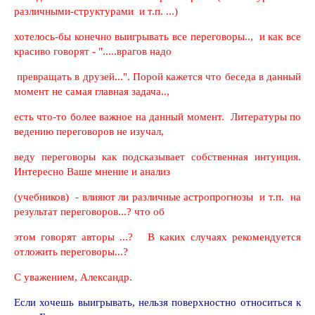
различными-структурами
и т.п. ...)
хотелось-бы
конечно выигрывать все переговоры
..,
и как все
красиво говорят - ".....врагов надо
превращать в друзей...".
Порой
кажется что беседа в данный
момент не самая главная задача..,
есть что-то более важное на данный момент. Литературы по
ведению переговоров не изучал,
веду
переговоры
как подсказывает собственная интуиция.
Интересно Ваше мнение и анализ
(учебников) - влияют ли
различные
астропрогнозы
и т.п. на
результат переговоров...? что об
этом
говорят авторы ...? В каких случаях рекомендуется
отложить переговоры...?
С уважением, Александр.
Если хочешь выигрывать, нельзя поверхностно относиться к