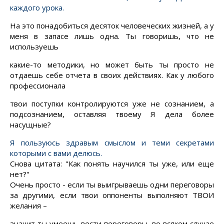
каждого урока.
На это понадобиться десяток человеческих жизней, а у
меня в запасе лишь одна. Ты говоришь, что не
используешь
какие-то методики, но
может быть ты просто не
отдаешь
себе отчета в своих действиях. Как у любого
профессионала
твои поступки контролируются уже не сознанием, а
подсознанием, оставляя
твоему
Я дела более
насущные?
Я пользуюсь здравым смыслом и теми
секретами
которыми с вами делюсь.
Снова цитата: "Как понять научился ты уже, или еще
нет?"
Очень просто - если ты выигрываешь одни переговоры
за другими, если твои оппоненты выполняют ТВОИ
желания –
значит
ты умеешь вести переговоры, во всяком случае