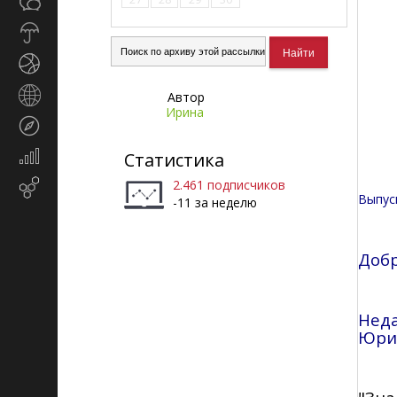
Общество
СМИ
Прогноз
погоды
Спорт
Страны
Автор
и
Ирина
Туризм
регионы
Экономика
Статистика
и
2.461 подписчиков
Email-
финансы
Выпус
-11 за неделю
маркетинг
Добр
Неда
Юри