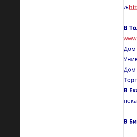
љ
ht
В Т
www
Дом 
Унив
Дом 
Торг
В Е
пок
В Б