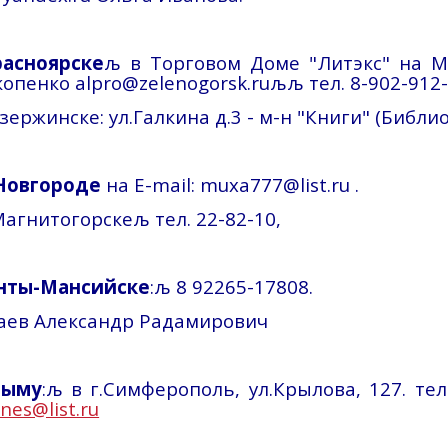
расноярске
љ
в Торговом Доме "
Литэкс
" на М
копенко
alpro@zelenogorsk.ru
љљ
тел. 8-902-912-
зержинске
: ул.Галкина д.3 -
м-н
"Книги" (Библи
.Новгороде
на
E-mail
: muxa777@list.ru .
Магнитогорске
љ
тел. 22-82-10,
нты-Мансийске
:
љ
8 92265-17808.
аев
Александр
Радамирович
рыму
:
љ
в г
.С
имферополь, ул.Крылова, 127. тел.
ines@list.ru