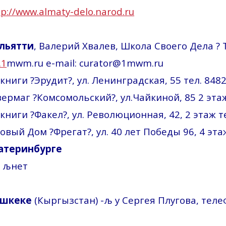
tp://www.almaty-delo.narod.ru
ольятти
, Валерий
Хвалев
, Школа
С
воего Дела ? 
.1
mwm.ru e-mail: curator@1mwm.ru
книги ?Эрудит?, ул. Ленинградская, 55 тел. 848
ермаг ?Комсомольский?, ул
.Ч
айкиной, 85 2 эта
книги ?Факел?, ул.
Революционная
, 42, 2 этаж 
овый Дом ?Фрегат?, ул. 40 лет Победы 96, 4 эта
катеринбурге
а
љ
нет
ишкеке
(Кыргызстан) -
љ
у Сергея
Плугова
, теле