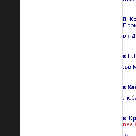
В К
Про
в
г
.Д
в Н
љ
в 
в
Ха
Люб
в К
neal
љ