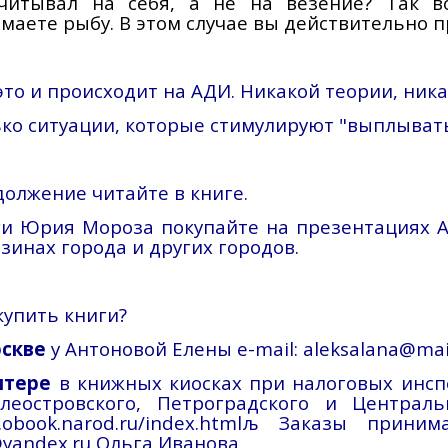
считывал на себя, а не на везение? Так в
маете рыбу. В этом случае вы действительно пр
это и происходит на АДИ. Никакой теории, ник
ко ситуации, которые стимулируют "выплывать
олжение читайте в книге.
ги Юрия Мороза покупайте на презентациях 
зинах города и других городов.
купить книги?
оскве
у Антоновой Елены
e-mail
:
aleksalana@mai
итере
в книжных киосках при налоговых инсп
илеостровского,
Петроградского
и Центральн
obook.narod.ru
/index.html
љ
Заказы прини
yandex.ru
Ольга Иванова.