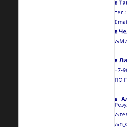
в Та
тел
.
Emai
в Ч
љ
Ми
в Л
+7-9
ПО 
в
А
Резу
љ
те
љ
n_