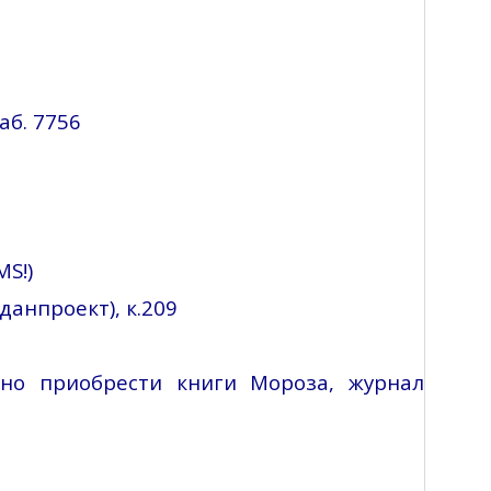
аб
. 7756
MS!)
данпроект
), к.209
но приобрести книги Мороза, журнал