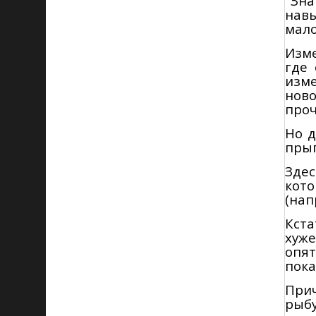
"Зна
нав
мало
Изме
где
изм
ново
проч
Но д
прыг
Зде
кото
(нап
Кста
хуже
опят
пока
Прич
рыбу