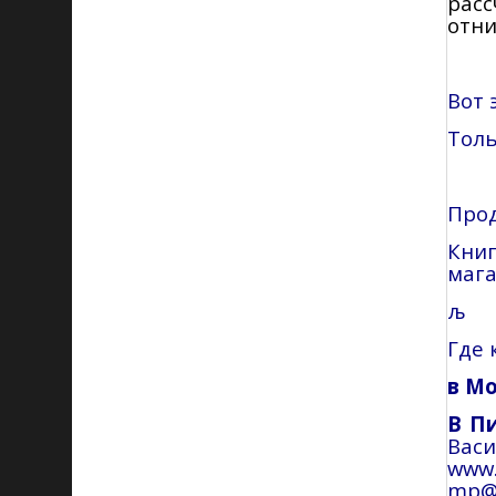
рас
отни
Вот 
Толь
Прод
Кни
мага
љ
Где 
в М
В П
Вас
www.
mp@