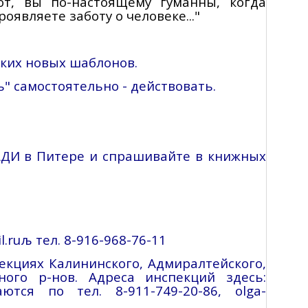
от, вы по-настоящему гуманны, когда
оявляете заботу о человеке..."
аких новых шаблонов.
" самостоятельно - действовать.
АДИ в Питере и спрашивайте в книжных
l.ru
љ
тел. 8-916-968-76-11
екциях Калининского, Адмиралтейского,
ого р-нов. Адреса инспекций здесь:
маются
по
тел
. 8-911-749-20-86,
olga-