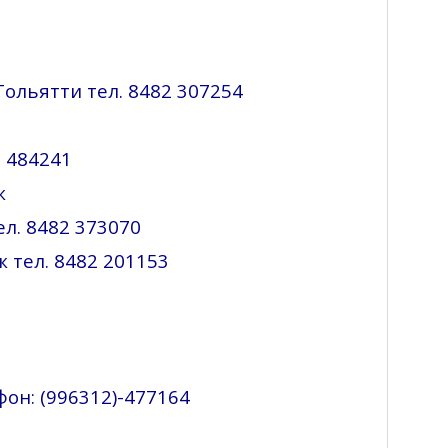
Тольятти тел. 8482 307254
2 484241
ж
тел. 8482 373070
ж тел. 8482 201153
фон: (996312)-477164