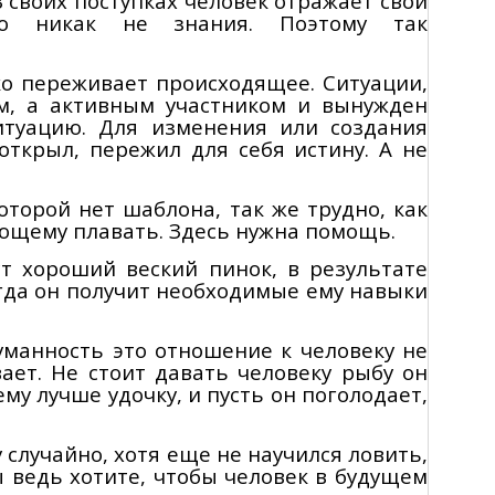
 своих поступках человек отражает свои
но никак не знания. Поэтому так
ко переживает происходящее. Ситуации,
м, а активным участником и вынужден
итуацию. Для изменения или создания
открыл, пережил для себя истину. А не
торой нет шаблона, так же трудно, как
еющему плавать. Здесь нужна помощь.
ст хороший веский
пинок
, в результате
гда он получит необходимые ему навыки
гуманность это отношение к человеку не
вает. Не стоит давать человеку рыбу он
ему лучше удочку, и пусть он поголодает,
 случайно, хотя еще не научился ловить,
ы ведь хотите, чтобы человек в будущем