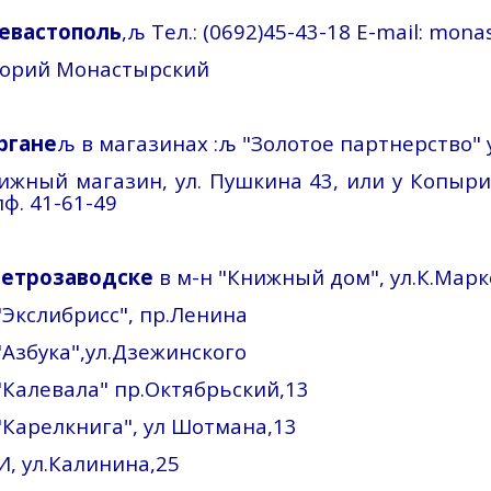
евастополь
,
љ
Тел.: (0692)45-43-18
E-mail
: mona
горий Монастырский
ргане
љ
в магазинах
:
љ
"Золотое партнерство" 
ижный магазин, ул. Пушкина 43, или у
Копыри
лф. 41-61-49
П
етрозаводске
в
м-н
"Книжный дом", ул.К.Марк
"
Экслибрисс
", пр
.Л
енина
Азбука",
ул
.Д
зежинского
Калевала" пр
.О
ктябрьский,13
"
Карелкнига
",
ул
Шотмана,13
, ул
.К
алинина,25