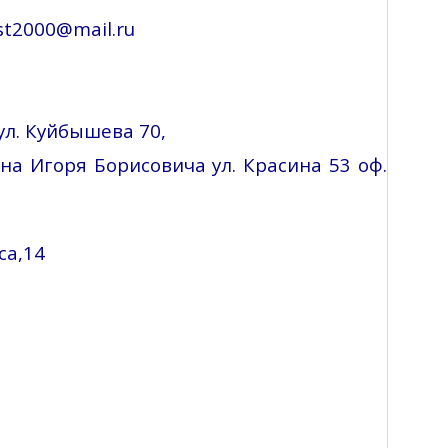
st2000@mail.ru
ул. Куйбышева 70,
на
Игоря Борисовича ул. Красина 53
оф
.
са,14