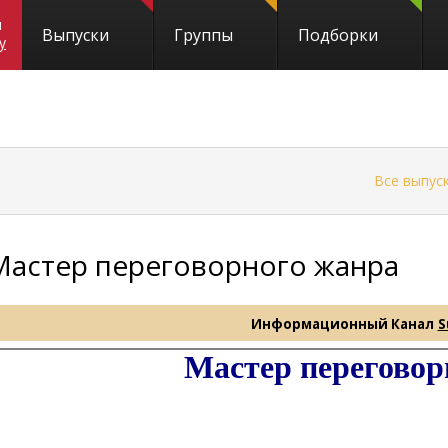
и
Выпуски
Группы
Подборки
y
←
Все выпус
Мастер переговорного жанра
Информационный Канал
S
Мастер переговор