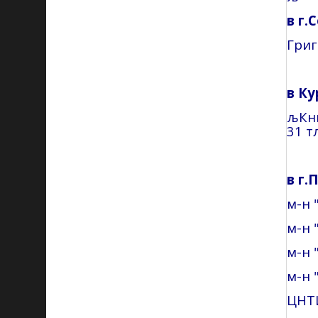
в г
.С
Гри
в Ку
љ
Кн
31 т
в г
.
м-н
м-н
"
м-н
"
м-н
ЦНТИ