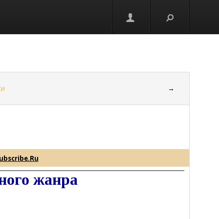
ки
→
ubscribe.Ru
ного жанра