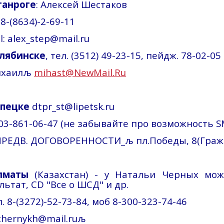
ганроге
: Алексей Шестаков
: 8-(8634)-2-69-11
l:
alex_step@mail.ru
елябинске
, тел. (3512) 49-23-15,
пейдж
. 78-02-05
хаил
љ
mihast@NewMail.Ru
ипецке
dtpr_st@lipetsk.ru
03-861-06-47 (не забывайте про возможность S
ПРЕДВ. ДОГОВОРЕННОСТИ_
љ
пл
.П
обеды, 8(
Граж
лматы
(Казахстан) - у Натальи Черных мож
льтат, CD "Все о ШСД" и др.
л. 8-(3272)-52-73-84,
моб
8-300-323-74-46
chernykh@mail.ru
љ