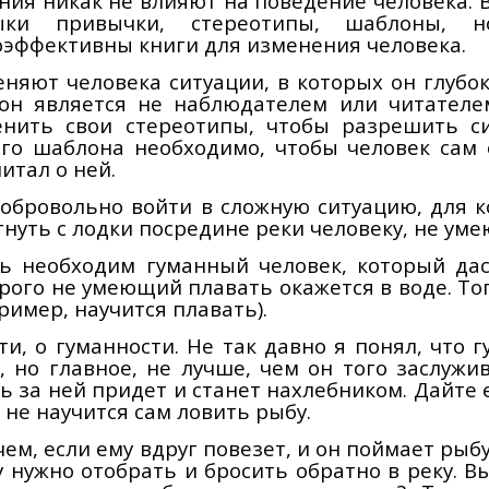
ния никак не влияют на поведение человека. В
ыки привычки, стереотипы, шаблоны, 
эффективны книги для изменения человека.
няют человека ситуации, в которых он глубо
 он является не наблюдателем или читателе
енить свои стереотипы, чтобы разрешить с
го шаблона необходимо, чтобы человек сам 
итал о ней.
обровольно войти в сложную ситуацию, для ко
нуть с лодки посредине реки человеку, не ум
сь необходим гуманный человек, который да
рого не умеющий плавать окажется в воде. То
ример, научится плавать).
ти, о гуманности. Не так давно я понял, что 
, но главное, не лучше, чем он того заслужи
ь за ней придет и станет
нахлебником
. Дайте 
 не научится сам ловить рыбу.
ем, если ему вдруг повезет, и он поймает рыбу
 нужно отобрать и бросить обратно в реку. В