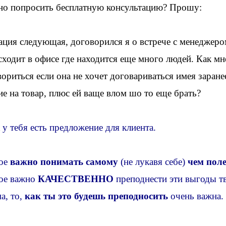
о попросить бесплатную консультацию? Прошу:
ация следующая, договорился я о встрече с менеджеро
сходит в
офисе
где находится еще много людей. Как мне
ориться если она не хочет
договариваться
имея заране
е на товар, плюс ей
ваще
влом
шо
то еще брать?
 у тебя есть предложение для клиента.
ое
важно понимать самому
(не лукавя себе)
чем поле
ое важно
КАЧЕСТВЕННО
преподнести эти выгоды тв
а, то,
как ты это будешь
преподносить
очень важна
.