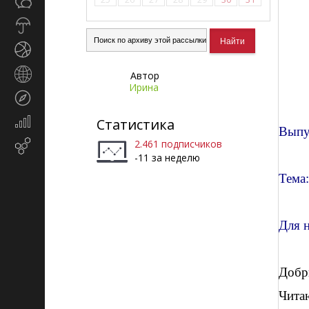
Общество
СМИ
Прогноз
погоды
Спорт
Страны
Автор
и
Ирина
Туризм
регионы
Экономика
Статистика
Выпу
и
2.461 подписчиков
Email-
финансы
-11 за неделю
маркетинг
Тема:
Для н
Добр
Чита