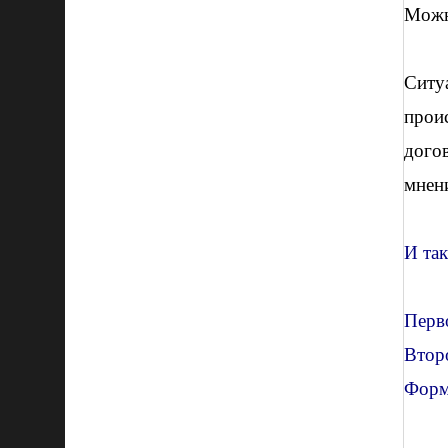
Можн
Ситу
прои
догов
мнени
И так
Перв
Втор
Форм