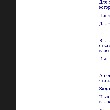
Для 
котор
Поня
Даже
В л
отка
клиен
И де
А по
что з
Зада
Нача
важно