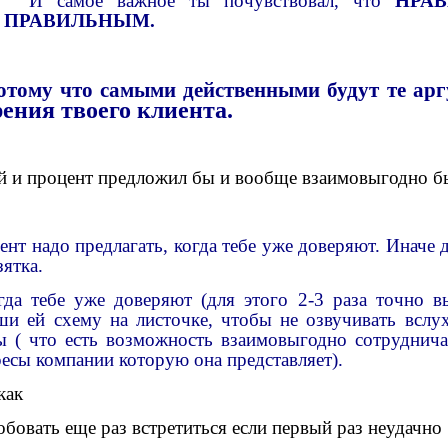
И самое важное ты почувствовал, что
НРА
ПРАВИЛЬНЫМ.
отому что самыми действенными будут те ар
рения твоего клиента.
й и процент
предложил бы и вообще взаимовыгодно бы
нт надо предлагать, когда тебе уже доверяют. Иначе д
зятка.
гда тебе уже доверяют (для этого 2-3 раза точно в
ши ей схему на листочке, чтобы не озвучивать вслу
зы
(
что есть возможность взаимовыгодно сотрудничат
ресы компании которую она представляет).
как
обовать еще раз
встретиться
если первый раз неудачно