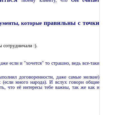
ВИТЬСЯ
твоему клиенту, что
ОН считает
правильны с точки
гументы, которые
 сотрудничали :).
аже если и "хочется" то страшно, ведь все-таки
ыполнил договоренности, даже самые мелкие)
х (если много народа). И вслух говори общие
ь, что её интересы тебе важны, так же как и