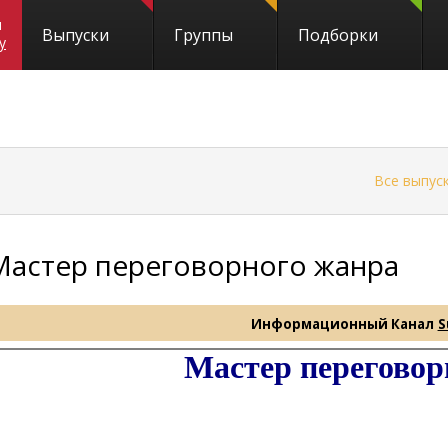
и
Выпуски
Группы
Подборки
y
←
Все выпус
Мастер переговорного жанра
Информационный Канал
S
Мастер переговор