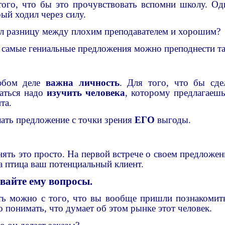
того, что бы это прочувствовать вспомни школу. О
ый ходил через силу.
л разницу между плохим преподавателем и хорошим?
 самые гениальные предложения можно преподнести так
юбом деле
важна личность
. Для того, что бы сде
заться надо
изучить человека
, которому предлагаеш
та.
лать предложение с точки зрения
ЕГО
выгоды.
нять это просто. На первой встрече о своем предложе
а птица ваш потенциальный клиент.
вайте ему вопросы.
ть можно с того, что вы вообще пришли познакомить
 понимать, что думает об этом рынке этот человек.