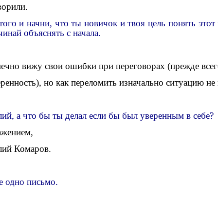
ворили.
того и начни, что ты новичок и твоя цель понять этот
чинай объяснять с начала.
ечно вижу свои ошибки при переговорах (прежде все
ренность), но как переломить изначально ситуацию не
лий, а что бы ты
делал
если бы был уверенным в себе?
ажением,
лий Комаров.
е одно письмо.