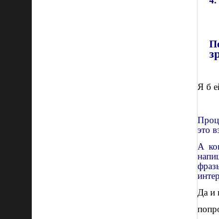
4.
П
з
Я б е
Проце
это в
А ко
напи
фра
инте
Да и 
попр