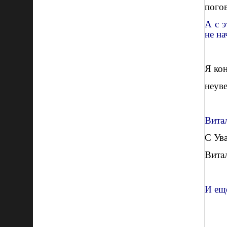
пого
А с э
не на
Я
кон
неуве
Вита
С Ув
Вита
И ещ