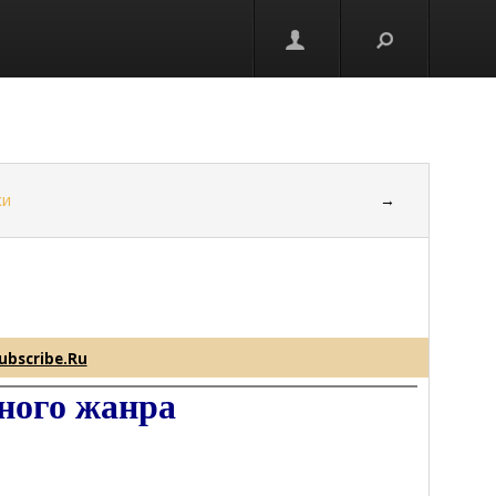
ки
→
ubscribe.Ru
ного жанра