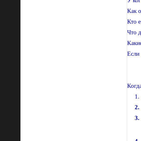
У ког
Как 
Кто 
Что д
Какие
Если
Когд
1.
2.
3.