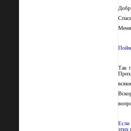
Добр
Спаси
Меня 
Пойм
Так 
Прих
всяки
Вскор
вопро
Если 
этих 