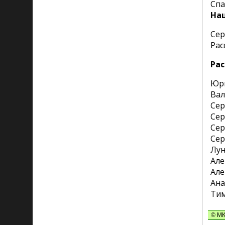
Спа
Наш
Сер
Рас
Ра
Юр
Вал
Сер
Сер
Сер
Сер
Лу
Але
Але
Ана
Ти
© М