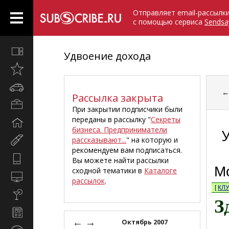
Отправляет email-рассылк
с помощью сервиса
Sendsa
Все
Удвоение дохода
вместе
Открыто
недавно
Автомобили
Рассылка закрыта
Бизнес
При закрытии подписчики были
и
переданы в рассылку "
Секреты
Дом
карьера
бизнеса. Предприниматели
и
рассказывают...
" на которую и
Мир
семья
рекомендуем вам подписаться.
женщины
Hi-
Вы можете найти рассылки
Tech
М
сходной тематики в
Каталоге
Компьютеры
рассылок
.
и
[
КЛ
Культура,
интернет
З
стиль
Новости
жизни
←
→
и
Октябрь 2007