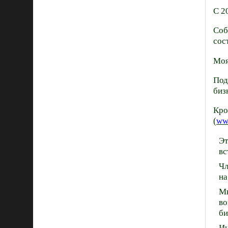
С 2
Соб
сос
Моя
Под
биз
Кро
(
w
Эт
вс
Чл
на
Мы
в
би
Ин