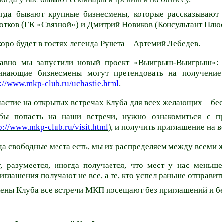
гда бывают крупные бизнесмены, которые рассказывают 
отков (ГК «Связной») и Дмитрий Новиков (Консультант Плюс
коро будет в гостях легенда
Рунета
–
Артемий
Лебедев.
авно мы запустили новый проект «Выигрыш-Выигрыш»: э
инающие бизнесмены могут претендовать на получение
p://www.mkp-club.ru/uchastie.html
.
астие на открытых встречах Клуба для всех желающих – бе
бы попасть на наши встречи, нужно ознакомиться с п
p://www.mkp-club.ru/visit.html
), и получить приглашение на в
да свободные места есть, мы их распределяем между всеми
, разумеется, иногда получается, что мест у нас меньш
иглашения получают не все, а те, кто успел раньше отправить
ены Клуба все встречи МКП посещают без приглашений и б