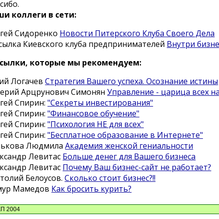
сибо.
и коллеги в сети:
гей Сидоренко
Новости Питерского Клуба Своего Дела
сылка Киевского клуба предпринимателей
Внутри бизне
ссылки, которые мы рекомендуем:
ий Логачев
Стратегия Вашего успеха. Осознание истины
ерий Арцрунович Симонян
Управление - царица всех на
гей Спирин:
"Секреты инвестирования"
гей Спирин:
"Финансовое обучение"
гей Спирин:
"Психология НЕ для всех"
гей Спирин:
"Бесплатное образование в Интернете"
нькова Людмила
Академия женской гениальности
ксандр Левитас
Больше денег для Вашего бизнеса
ксандр Левитас
Почему Ваш бизнес-сайт не работает?
толий Белоусов.
Сколько стоит бизнес?!!
мур Мамедов
Как бросить курить?
КП 2004