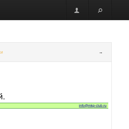
ки
→
ей.
info@mkp-club.ru