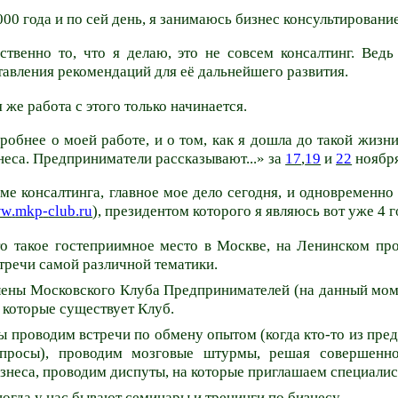
000 года и по сей день, я
занимаюсь
бизнес консультирование
ственно то, что я делаю, это не совсем консалтинг. Вед
тавления рекомендаций для её дальнейшего развития.
 же работа с этого только начинается.
робнее о моей работе, и о том, как я дошла до такой жизн
неса. Предприниматели рассказывают...» за
17
,
19
и
22
ноября
ме консалтинга, главное мое дело сегодня, и одновременн
ww
.
mkp
-
club
.
ru
), президентом которого я являюсь вот уже 4 г
о такое гостеприимное место в Москве, на Ленинском про
тречи самой различной тематики.
ены Московского Клуба Предпринимателей (на данный моме
 которые существует Клуб.
 проводим встречи по обмену опытом (когда кто-то из пред
опросы), проводим мозговые штурмы, решая совершенн
знеса, проводим диспуты, на которые приглашаем специалис
огда у нас бывают семинары и тренинги по бизнесу.