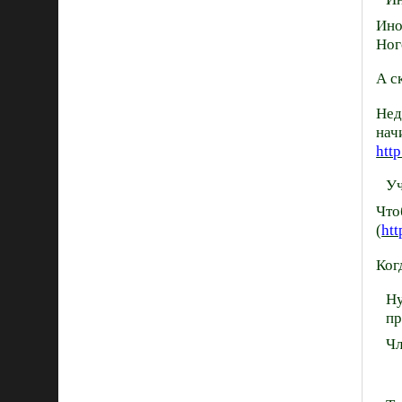
Ино
Ног
А с
Нед
нач
htt
Уч
Что
(
htt
Ког
Ну
пр
Чл