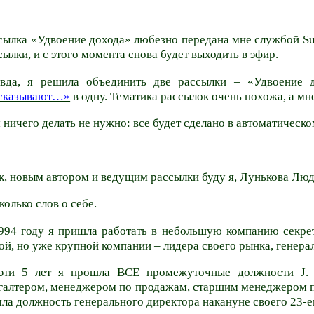
сылка «Удвоение дохода» любезно передана мне службой
Su
сылки, и с этого момента снова будет выходить в эфир.
вда, я решила объединить две рассылки – «Удвоение
сказывают…»
в одну. Тематика рассылок очень похожа, а мне
 ничего делать не нужно: все будет сделано в автоматическ
к, новым автором и ведущим рассылки буду я,
Лунькова
Людм
колько слов о себе.
994 году я пришла работать в небольшую компанию секрет
ой, но уже крупной компании – лидера своего рынка, генер
эти 5 лет я прошла ВСЕ промежуточные должности
J
.
галтером, менеджером по продажам, старшим менеджером п
яла должность генерального директора накануне своего 23-е