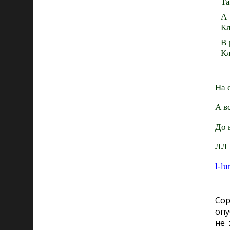
Та
А 
Кл
В 
К
На 
А в
До 
ЛЛ
l
-
lu
Co
опу
не 