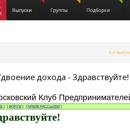
и
Выпуски
Группы
Подборки
y
←
Все выпус
Удвоение дохода - Здравствуйте!
осковский Клуб Предпринимател
УБ
] [
ФОРУМ
] [
АРХИВ РАССЫЛКИ
]
дравствуйте!