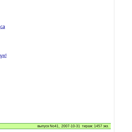
са
ук!
выпуск No41, 2007-10-31 тираж: 1457 экз.