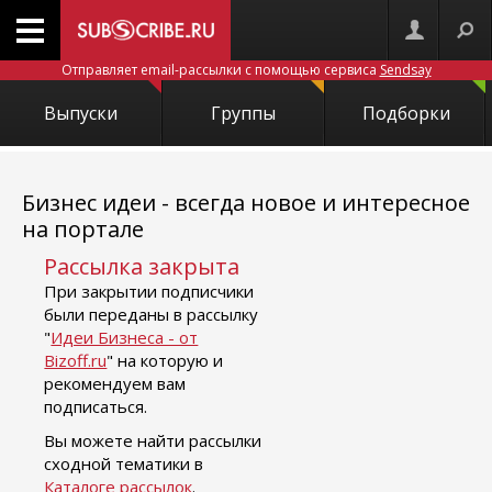
Отправляет email-рассылки с помощью сервиса
Sendsay
Выпуски
Группы
Подборки
Бизнес идеи - всегда новое и интересное
на портале
Рассылка закрыта
При закрытии подписчики
были переданы в рассылку
"
Идеи Бизнеса - от
Bizoff.ru
" на которую и
рекомендуем вам
подписаться.
Вы можете найти рассылки
сходной тематики в
Каталоге рассылок
.