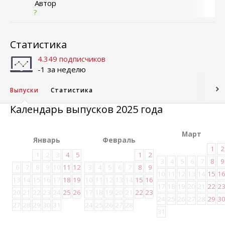
Автор
?
Статистика
4.349 подписчиков
-1 за неделю
Выпуски
Статистика
Календарь выпусков 2025 года
Март
Январь
Февраль
1
2
1
2
3
4
5
1
2
3
4
5
6
7
8
9
6
7
8
9
10
11
12
3
4
5
6
7
8
9
10
11
12
13
14
15
1
13
14
15
16
17
18
19
10
11
12
13
14
15
16
17
18
19
20
21
22
2
20
21
22
23
24
25
26
17
18
19
20
21
22
23
24
25
26
27
28
29
3
27
28
29
30
31
24
25
26
27
28
31