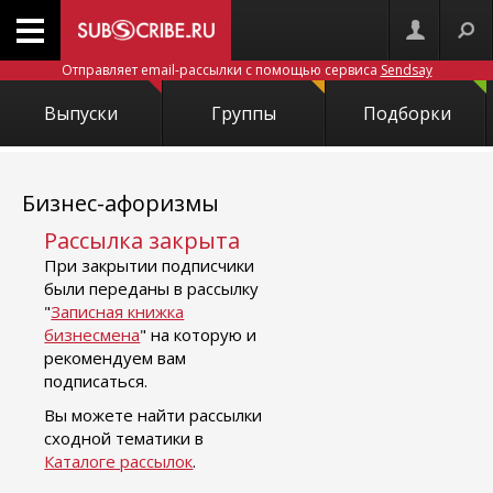
Отправляет email-рассылки с помощью сервиса
Sendsay
Выпуски
Группы
Подборки
Бизнес-афоризмы
Рассылка закрыта
При закрытии подписчики
были переданы в рассылку
"
Записная книжка
бизнесмена
" на которую и
рекомендуем вам
подписаться.
Вы можете найти рассылки
сходной тематики в
Каталоге рассылок
.