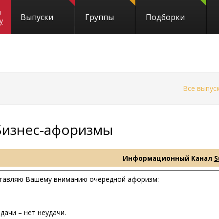
и
Выпуски
Группы
Подборки
y
←
Все выпус
Бизнес-афоризмы
Информационный Канал
S
тавляю Вашему вниманию очередной афоризм:
дачи – нет неудачи.