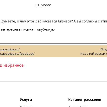
Ю. Мороз
ы думаете, о чем это? Это касается бизнеса? А вы согласны с э
 интересные письма – опубликую.
/subscribe.ru/
Под
//subscribe.ru/feedback/
Код этой рассылк
В избранное
Услуги
Каталог рассылок