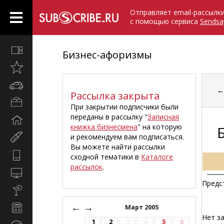
Отправляет email-рассылк
с помощью сервиса
Sendsa
Все
Бизнес-афоризмы
вместе
Открыто
недавно
Автомобили
Рассылка закрыта
Бизнес
При закрытии подписчики были
и
переданы в рассылку "
Записная
Дом
карьера
книжка бизнесмена
" на которую
и
и рекомендуем вам подписаться.
Мир
семья
Вы можете найти рассылки
женщины
Hi-
сходной тематики в
Каталоге
Tech
рассылок
.
Компьютеры
и
Предс
Культура,
интернет
стиль
←
→
Новости
Март 2005
жизни
и
Нет за
1
2
3
4
5
6