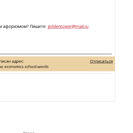
тим афоризмом? Пишите:
goldentower@mail.ru
писан адрес:
Отписаться
и: economics.school.words