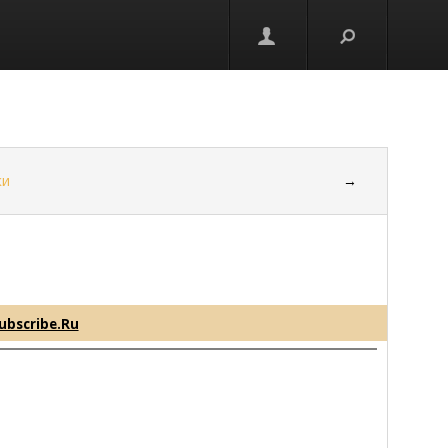
ки
→
ubscribe.Ru