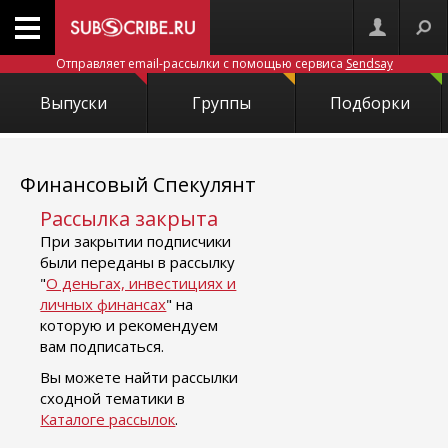
Отправляет email-рассылки с помощью сервиса
Sendsay
Выпуски
Группы
Подборки
Финансовый Спекулянт
Рассылка закрыта
При закрытии подписчики
были переданы в рассылку
"
О деньгах, инвестициях и
личных финансах
" на
которую и рекомендуем
вам подписаться.
Вы можете найти рассылки
сходной тематики в
Каталоге рассылок
.