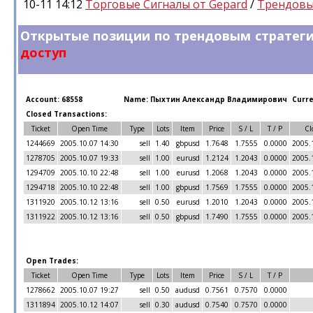
10-11 14:12
Торговые Сигналы от Gepard
/
Трендовы
Открытые позиции по трендо
доступ
Account: 68558
Name: Пыхтин Александр Владимирович
Curre
Closed Transactions:
Ticket
Open Time
Type
Lots
Item
Price
S / L
T / P
Cl
1244669
2005.10.07 14:30
sell
1.40
gbpusd
1.7648
1.7555
0.0000
2005.
1278705
2005.10.07 19:33
sell
1.00
eurusd
1.2124
1.2043
0.0000
2005.
1294709
2005.10.10 22:48
sell
1.00
eurusd
1.2068
1.2043
0.0000
2005.
1294718
2005.10.10 22:48
sell
1.00
gbpusd
1.7569
1.7555
0.0000
2005.
1311920
2005.10.12 13:16
sell
0.50
eurusd
1.2010
1.2043
0.0000
2005.
1311922
2005.10.12 13:16
sell
0.50
gbpusd
1.7490
1.7555
0.0000
2005.
Open Trades:
Ticket
Open Time
Type
Lots
Item
Price
S / L
T / P
1278662
2005.10.07 19:27
sell
0.50
audusd
0.7561
0.7570
0.0000
1311894
2005.10.12 14:07
sell
0.30
audusd
0.7540
0.7570
0.0000