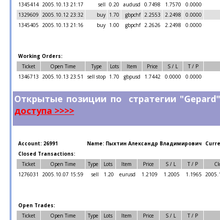
1345414
2005.10.13 21:17
sell
0.20
audusd
0.7498
1.7570
0.0000
1329609
2005.10.12 23:32
buy
1.70
gbpchf
2.2553
2.2498
0.0000
1345405
2005.10.13 21:16
buy
1.00
gbpchf
2.2626
2.2498
0.0000
Working Orders:
Ticket
Open Time
Type
Lots
Item
Price
S / L
T / P
1346713
2005.10.13 23:51
sell stop
1.70
gbpusd
1.7442
0.0000
0.0000
Открытые позиции по стратегии "Gep
доступа >>>>
Account: 26991
Name: Пыхтин Александр Владимирович
Curre
Closed Transactions:
Ticket
Open Time
Type
Lots
Item
Price
S / L
T / P
Cl
1276031
2005.10.07 15:59
sell
1.20
eurusd
1.2109
1.2005
1.1965
2005.
Open Trades:
Ticket
Open Time
Type
Lots
Item
Price
S / L
T / P