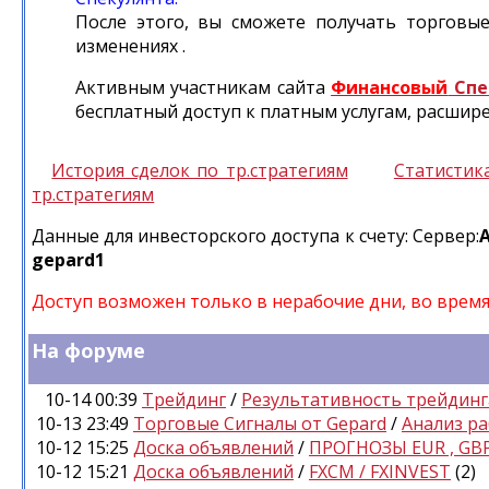
После этого, вы сможете получать торгов
изменениях .
Активным участникам сайта
Финансовый
Спе
бесплатный доступ к платным услугам, расшир
История сделок по тр.стратегиям
Статистика
тр.стратегиям
Данные для инвесторского доступа к счету: Сервер:
A
gepard1
Доступ возможен только в нерабочие дни, во время
На форуме
10-14 00:39
Трейдинг
/
Результативность трейдинг
10-13 23:49
Торговые Сигналы от Gepard
/
Анализ р
10-12 15:25
Доска объявлений
/
ПРОГНОЗЫ EUR , GB
10-12 15:21
Доска объявлений
/
FXCM / FXINVEST
(2)