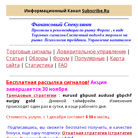
Информационный Канал
Subscribe.Ru
Финансовый Спекулянт
Прогнозы и рекомендации по рынку Форекс , в виде
Торговых сигналов.Системный подход к торговле на
рынке. Психология трейдинга. Управление капиталом
Торговые сигналы
|
Доверительное управление
|
Статьи
|
Обзоры
|
Форум
|
Популярные
|
Карта
сайта
|
Статистика
|
FAQ
Бесплатная рассылка сигналов!
Акция
завершается 30 ноября
.
Трендовые стратегии
: eurusd gbpusd audusd gbpchf
eurjpy gold
. Дневной таймфрейм.
. Изменения
происходят один раз в сутки, в коце рабочего дня.
Стоимость услуги, с 1 декабря составит
$ 50
в месяц.
Подписавшись, вы сможете бесплатно получить, в качестве
бонуса, еще одну подписку:
Откатная стратегия (стратегия