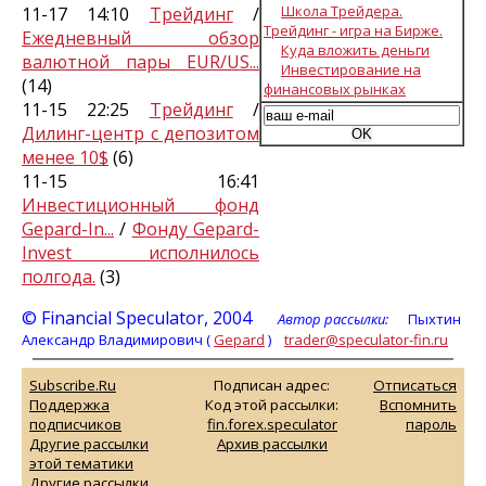
Школа Трейдера.
11-17 14:10
Трейдинг
/
Трейдинг - игра на Бирже.
Ежедневный обзор
Куда вложить деньги
валютной пары EUR/US...
Инвестирование на
(14)
финансовых рынках
11-15 22:25
Трейдинг
/
Дилинг-центр с депозитом
менее 10$
(6)
11-15 16:41
Инвестиционный фонд
Gepard-In...
/
Фонду Gepard-
Invest исполнилось
полгода.
(3)
© Financial Speculator, 2004
Автор рассылки:
Пыхтин
Александр Владимирович (
Gepard
)
trader@speculator-fin.ru
Subscribe.Ru
Подписан адрес:
Отписаться
Поддержка
Код этой рассылки:
Вспомнить
подписчиков
fin.forex.speculator
пароль
Другие рассылки
Архив рассылки
этой тематики
Другие рассылки