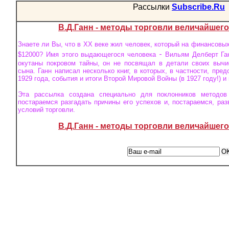
Рассылки
Subscribe.Ru
В.Д.Ганн - методы торговли величайшего
Знаете ли Вы, что в XX веке жил человек, который на финансовых
-
$12000? Имя этого выдающегося человека
Вильям Делберт Га
окутаны покровом тайны, он не посвящал в детали своих вычис
сына. Ганн написал несколько книг, в которых, в частности, пр
1929 года, события и итоги Второй Мировой Войны (в 1927 году!) и 
Эта рассылка создана специально для поклонников методов
постараемся разгадать причины его успехов и, постараемся, ра
условий торговли.
В.Д.Ганн - методы торговли величайшего