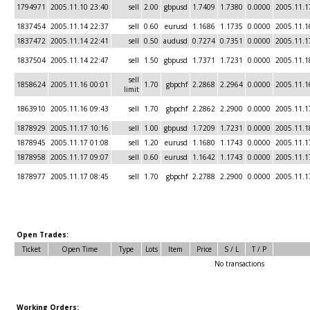
1794971
2005.11.10 23:40
sell
2.00
gbpusd
1.7409
1.7380
0.0000
2005.11.1
1837454
2005.11.14 22:37
sell
0.60
eurusd
1.1686
1.1735
0.0000
2005.11.1
1837472
2005.11.14 22:41
sell
0.50
audusd
0.7274
0.7351
0.0000
2005.11.1
1837504
2005.11.14 22:47
sell
1.50
gbpusd
1.7371
1.7231
0.0000
2005.11.1
sell
1858624
2005.11.16 00:01
1.70
gbpchf
2.2868
2.2964
0.0000
2005.11.1
limit
1863910
2005.11.16 09:43
sell
1.70
gbpchf
2.2862
2.2900
0.0000
2005.11.1
1878929
2005.11.17 10:16
sell
1.00
gbpusd
1.7209
1.7231
0.0000
2005.11.1
1878945
2005.11.17 01:08
sell
1.20
eurusd
1.1680
1.1743
0.0000
2005.11.1
1878958
2005.11.17 09:07
sell
0.60
eurusd
1.1642
1.1743
0.0000
2005.11.1
1878977
2005.11.17 08:45
sell
1.70
gbpchf
2.2788
2.2900
0.0000
2005.11.1
Open Trades:
Ticket
Open Time
Type
Lots
Item
Price
S / L
T / P
No transactions
Working Orders: