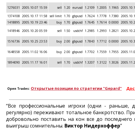
1276031
2005.10.07 15:59
sell
1.20
eurusd
1.2109
1.2005
1.1965
2005.10.
1374108
2005.10.17 11:58
sell limit
1.70
gbpusd
1.7624
1.7778
1.7380
2005.10.
1418895
2005.10.19 23:46
buy
1.70
gbpusd
1.7645
1.7614
0.0000
2005.10.
1418946
2005.10.20 05:59
sell
1.50
usdchf
1.2985
1.2993
1.2821
2005.10.
1516736
2005.10.25 23:53
buy
2.00
gbpusd
1.7843
1.7712
0.0000
2005.10.
1648558
2005.11.02 16:06
buy
2.00
gbpusd
1.7702
1.7559
1.7955
2005.11.
1894090
2005.11.17 16:01
sell
1.70
usdchf
1.3207
1.3122
1.3026
2005.11.
Открытые позиции по стратегии "Gepard"
Дос
Open Trades:
“Все профессиональные игроки (одни - раньше, д
регулярно) переживают тотальное банкротство. При
добровольно поставить на кон все до последнего 
выигрыш сомнительны.
Виктор Нидерхоффер
”