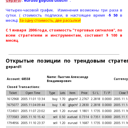
Gepard)
: eurusd gbpusd usdchf .
Четырех-часовой график. Изменения возможны три раза в
сутки. ( стоимость подписки, в настоящее время -
$ 50
в
месяц).
За одну стоимость, две рассылки!
С 1 января 2006 года, стоимость "торговых сигналов", по
всем стратегиям и инструментам, составит $ 100 в
месяц
.
Открытые позиции по трендовым страте
gepard1
Name: Пыхтин Александр
Account: 68558
Currency
Владимирович
Closed Transactions:
Ticket
Open Time
Type
Lots
Item
Price
S / L
T / P
Close 
1612968
2005.11.01 13:34
buy
1.70
gbpchf
2.2767
2.2818
0.0000
2005.11.1
1675077
2005.11.04 09:44
buy
1.40
gbpchf
2.2830
2.2818
0.0000
2005.11.1
1724501
2005.11.07 23:02
sell
1.20
eurusd
1.1801
1.1735
0.0000
2005.11.1
1773583
2005.11.10 15:42
sell
0.50
audusd
0.7314
0.7351
0.0000
2005.11.1
1794956
2005.11.10 23:37
sell
1.20
eurusd
1.1687
1.1735
0.0000
2005.11.1