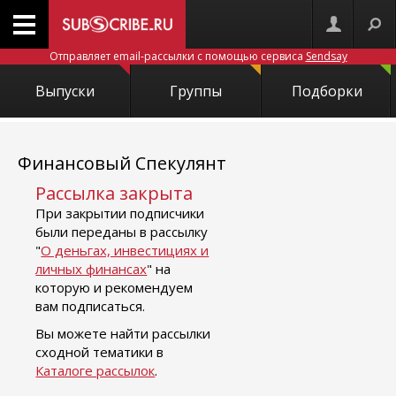
Отправляет email-рассылки с помощью сервиса
Sendsay
Выпуски
Группы
Подборки
Финансовый Спекулянт
Рассылка закрыта
При закрытии подписчики
были переданы в рассылку
"
О деньгах, инвестициях и
личных финансах
" на
которую и рекомендуем
вам подписаться.
Вы можете найти рассылки
сходной тематики в
Каталоге рассылок
.