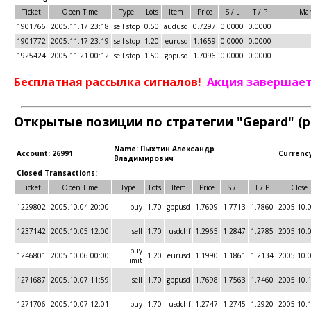
Ticket
Open Time
Type
Lots
Item
Price
S / L
T / P
Mar
1901766
2005.11.17 23:18
sell stop
0.50
audusd
0.7297
0.0000
0.0000
1901772
2005.11.17 23:19
sell stop
1.20
eurusd
1.1659
0.0000
0.0000
1925424
2005.11.21 00:12
sell stop
1.50
gbpusd
1.7096
0.0000
0.0000
Бесплатная рассылка сигналов!
Акция завершает
Открытые позиции по стратегии "Gepard" (р
Name: Пыхтин Александр
Account: 26991
Currenc
Владимирович
Closed Transactions:
Ticket
Open Time
Type
Lots
Item
Price
S / L
T / P
Close 
1229802
2005.10.04 20:00
buy
1.70
gbpusd
1.7609
1.7713
1.7860
2005.10.
1237142
2005.10.05 12:00
sell
1.70
usdchf
1.2965
1.2847
1.2785
2005.10.
buy
1246801
2005.10.06 00:00
1.20
eurusd
1.1990
1.1861
1.2134
2005.10.
limit
1271687
2005.10.07 11:59
sell
1.70
gbpusd
1.7698
1.7563
1.7460
2005.10.
1271706
2005.10.07 12:01
buy
1.70
usdchf
1.2747
1.2745
1.2920
2005.10.