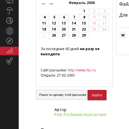
Общество
←
→
СМИ
Февраль 2008
Фай
Прогноз
1
2
3
Для
погоды
4
5
6
7
8
9
10
Спорт
11
12
13
14
15
16
17
18
19
20
21
22
23
24
Страны
25
26
27
28
29
и
Туризм
регионы
За последние 60 дней
ни разу не
Экономика
выходила
и
Email-
финансы
маркетинг
Сайт рассылки:
http://www.rbc.ru
Открыта: 27-02-2001
Автор
РИА РосБизнесКонсалтинг