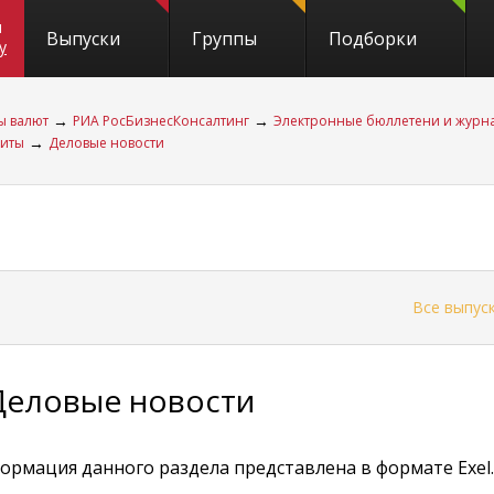
и
Выпуски
Группы
Подборки
y
→
→
ы валют
РИА РосБизнесКонсалтинг
Электронные бюллетени и журн
→
диты
Деловые новости
←
Все выпус
Деловые новости
ормация данного раздела представлена в формате Exel