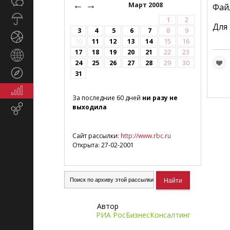
Общество
←
→
СМИ
Март 2008
Фай
Прогноз
1
2
Для
погоды
3
4
5
6
7
8
9
Спорт
10
11
12
13
14
15
16
17
18
19
20
21
22
23
Страны
24
25
26
27
28
29
30
и
Туризм
31
регионы
Экономика
За последние 60 дней
ни разу не
и
выходила
Email-
финансы
маркетинг
Сайт рассылки:
http://www.rbc.ru
Открыта: 27-02-2001
Автор
РИА РосБизнесКонсалтинг