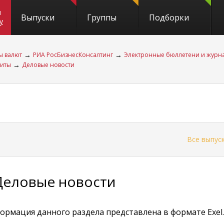
и
Выпуски
Группы
Подборки
y
→
→
ы валют
РИА РосБизнесКонсалтинг
Электронные бюллетени и журн
→
диты
Деловые новости
←
Все выпус
Деловые новости
ормация данного раздела представлена в формате Exel