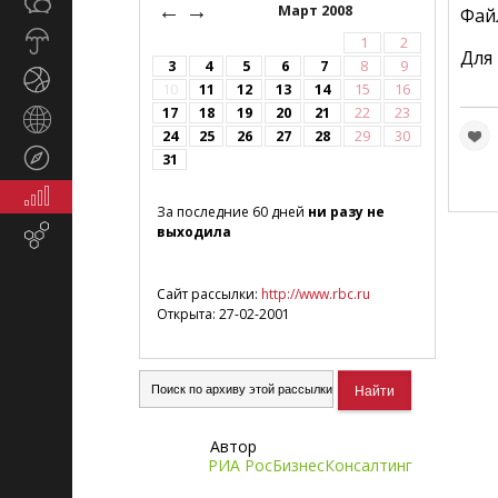
Общество
←
→
СМИ
Март 2008
Фай
Прогноз
1
2
Для
погоды
3
4
5
6
7
8
9
Спорт
10
11
12
13
14
15
16
17
18
19
20
21
22
23
Страны
24
25
26
27
28
29
30
и
Туризм
31
регионы
Экономика
За последние 60 дней
ни разу не
и
выходила
Email-
финансы
маркетинг
Сайт рассылки:
http://www.rbc.ru
Открыта: 27-02-2001
Автор
РИА РосБизнесКонсалтинг