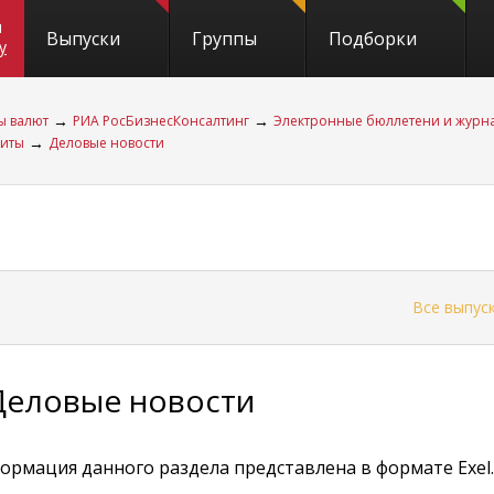
и
Выпуски
Группы
Подборки
y
→
→
ы валют
РИА РосБизнесКонсалтинг
Электронные бюллетени и журн
→
диты
Деловые новости
←
Все выпус
Деловые новости
ормация данного раздела представлена в формате Exel