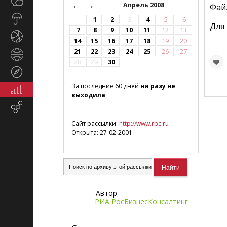
Общество
←
→
СМИ
Апрель 2008
Фай
Прогноз
1
2
3
4
5
6
Для
погоды
7
8
9
10
11
12
13
Спорт
14
15
16
17
18
19
20
21
22
23
24
25
26
27
Страны
28
29
30
и
Туризм
регионы
За последние 60 дней
ни разу не
Экономика
выходила
и
Email-
финансы
маркетинг
Сайт рассылки:
http://www.rbc.ru
Открыта: 27-02-2001
Автор
РИА РосБизнесКонсалтинг