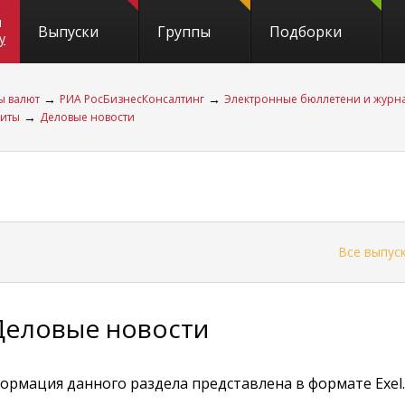
и
Выпуски
Группы
Подборки
y
→
→
ы валют
РИА РосБизнесКонсалтинг
Электронные бюллетени и журн
→
диты
Деловые новости
←
Все выпус
Деловые новости
ормация данного раздела представлена в формате Exel