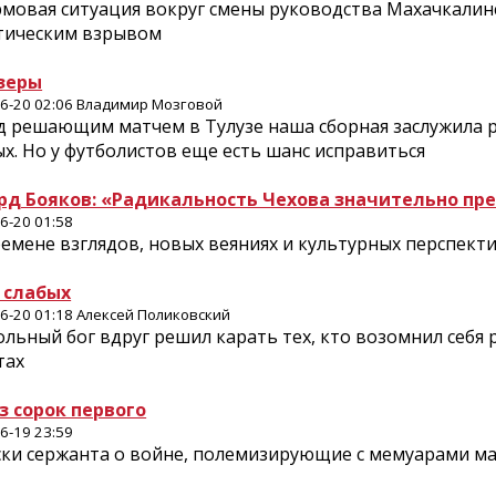
мовая ситуация вокруг смены руководства Махачкалинс
тическим взрывом
зеры
6-20 02:06 Владимир Мозговой
д решающим матчем в Тулузе наша сборная заслужила р
х. Но у футболистов еще есть шанс исправиться
рд Бояков: «Радикальность Чехова значительно пре
6-20 01:58
емене взглядов, новых веяниях и культурных перспект
 слабых
6-20 01:18 Алексей Поликовский
льный бог вдруг решил карать тех, кто возомнил себя 
тах
з сорок первого
6-19 23:59
ски сержанта о войне, полемизирующие с мемуарами м