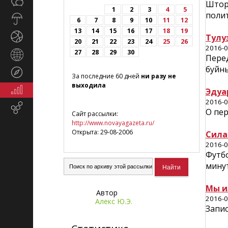
Общество
СМИ
Штор
1
2
3
4
5
поли
Прогноз
6
7
8
9
10
11
12
погоды
13
14
15
16
17
18
19
Спорт
Тулу
20
21
22
23
24
25
26
2016-0
27
28
29
30
Страны
Пере
и
буйны
Туризм
регионы
За последние 60 дней
ни разу не
выходила
Экономика
Эдуа
и
2016-0
Email-
финансы
О пер
Сайт рассылки:
маркетинг
http://www.novayagazeta.ru/
Открыта: 29-08-2006
Сила
2016-0
Футбо
мину
Мы и
Автор
2016-0
Алекс Ю.Э.
Запи