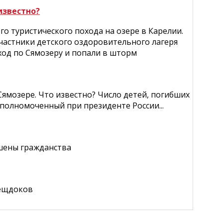
известно?
о туристического похода на озере в Карелии.
участники детского оздоровительного лагеря
ход по Сямозеру и попали в шторм
Сямозере. Что известно? Число детей, погибших
уполномоченный при президенте России...
ишены гражданства
вещдоков