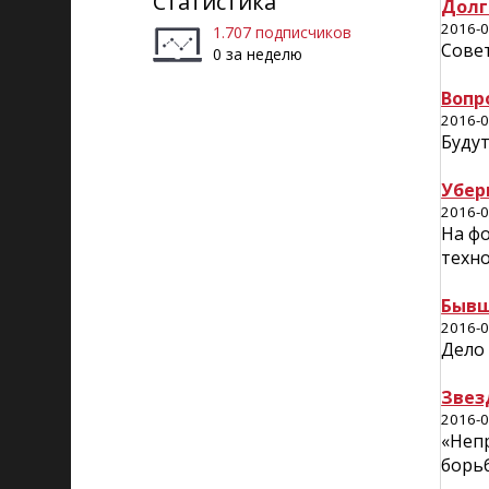
Статистика
Долг
2016-0
1.707 подписчиков
Сове
0 за неделю
Вопр
2016-0
Будут
Убер
2016-0
На фо
техн
Бывш
2016-0
Дело 
Звез
2016-0
«Непр
борь