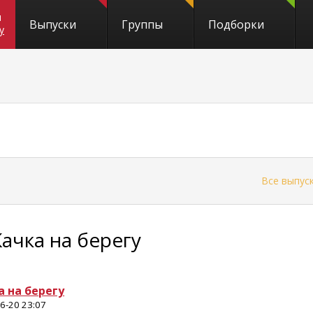
и
Выпуски
Группы
Подборки
y
←
Все выпус
Качка на берегу
а на берегу
6-20 23:07