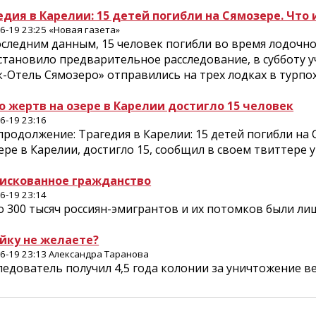
едия в Карелии: 15 детей погибли на Сямозере. Что 
6-19 23:25 «Новая газета»
следним данным, 15 человек погибли во время лодочног
становило предварительное расследование, в субботу 
-Отель Сямозеро» отправились на трех лодках в турпо
о жертв на озере в Карелии достигло 15 человек
6-19 23:16
продолжение: Трагедия в Карелии: 15 детей погибли на 
ере в Карелии, достигло 15, сообщил в своем твиттере 
искованное гражданство
6-19 23:14
о 300 тысяч россиян-эмигрантов и их потомков были л
йку не желаете?
6-19 23:13 Александра Таранова
ледователь получил 4,5 года колонии за уничтожение 