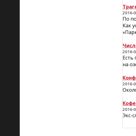
Траг
2016-0
По по
Как у
«Парк
Числ
2016-0
Есть 
на оз
Конф
2016-0
Окол
Кофе
2016-0
Экс-с