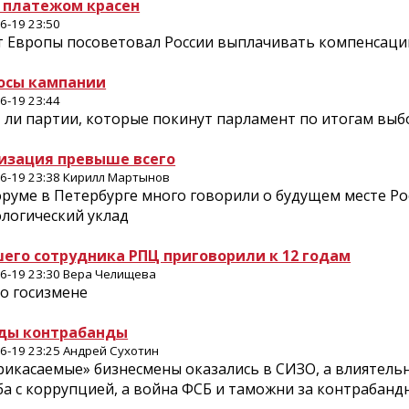
 платежом красен
6-19 23:50
т Европы посоветовал России выплачивать компенсаци
осы кампании
6-19 23:44
 ли партии, которые покинут парламент по итогам выб
изация превыше всего
6-19 23:38 Кирилл Мартынов
руме в Петербурге много говорили о будущем месте Рос
ологический уклад
его сотрудника РПЦ приговорили к 12 годам
6-19 23:30 Вера Челищева
о госизмене
ды контрабанды
6-19 23:25 Андрей Сухотин
икасаемые» бизнесмены оказались в СИЗО, а влиятельн
ба с коррупцией, а война ФСБ и таможни за контрабанд