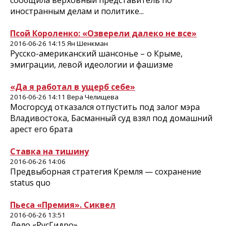
сообщила верховный представитель по
иностранным делам и политике...
Псой Короленко: «Озверели далеко не все»
2016-06-26 14:15 Ян Шенкман
Русско-американский шансонье – о Крыме,
эмиграции, левой идеологии и фашизме
«Да я работал в ущерб себе»
2016-06-26 14:11 Вера Челищева
Мосгорсуд отказался отпустить под залог мэра
Владивостока, Басманный суд взял под домашний
арест его брата
Ставка на тишину
2016-06-26 14:06
Предвыборная стратегия Кремля — сохранение
status quo
Пьеса «Премия». Сиквел
2016-06-26 13:51
Дело «РусГидро»