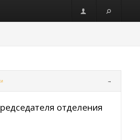
ки
→
председателя отделения