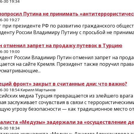
6-30 19:34
попросил Путина не принимать «антитеррористичес
6-30 19:27
 при президенте РФ по развитию гражданского обществ
денту России Владимиру Путину с просьбой не принима
н отменил запрет на продажу путевок в Турцию
6-30 19:00
идент России Владимир Путин отменил запрет на прода
ается на сайте Кремля. Президент также поручил прав
усматривающие...
еций фронт» закрыт в считанные дни: что важно?
6-30 18:54 Кирилл Мартынов
сийских медиа Турция превращается из злейшего врага 
ая заслуживает сочувствия в связи с террористическими
ущую угрозу безопасности — как традиционное место о
алиста «Медузы» задержали за «осуществление де
6-30 18:34