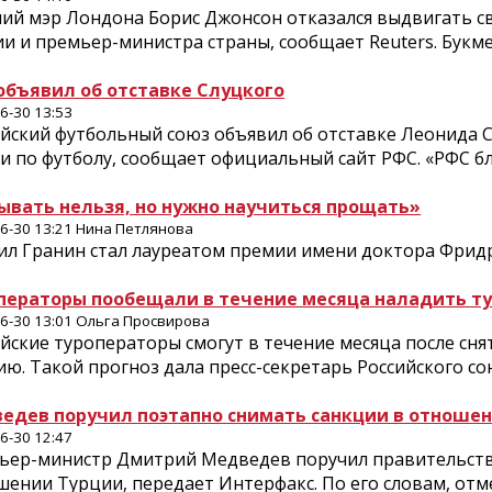
ий мэр Лондона Борис Джонсон отказался выдвигать с
и и премьер-министра страны, сообщает Reuters. Букме
объявил об отставке Слуцкого
6-30 13:53
йский футбольный союз объявил об отставке Леонида С
и по футболу, сообщает официальный сайт РФС. «РФС б
ывать нельзя, но нужно научиться прощать»
6-30 13:21 Нина Петлянова
ил Гранин стал лауреатом премии имени доктора Фридри
ператоры пообещали в течение месяца наладить ту
6-30 13:01 Ольга Просвирова
йские туроператоры смогут в течение месяца после сн
ю. Такой прогноз дала пресс-секретарь Российского со
едев поручил поэтапно снимать санкции в отноше
6-30 12:47
ьер-министр Дмитрий Медведев поручил правительств
ении Турции, передает Интерфакс. По его словам, отм