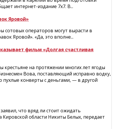
адержали в Карелии во время подготовки
щает интернет-издание 7х7. В...
вок Яровой»
ы сотовых операторов могут вырасти в
вок Яровой». «Да, это вполне...
оказывает фильм «Долгая счастливая
ы крестьяне на протяжении многих лет ягоды
й бизнесмен Вова, поставляющий исправно водку,
пухлые конверты с деньгами, — в другой
аявил, что вряд ли стоит ожидать
а Кировской области Никиты Белых, передает