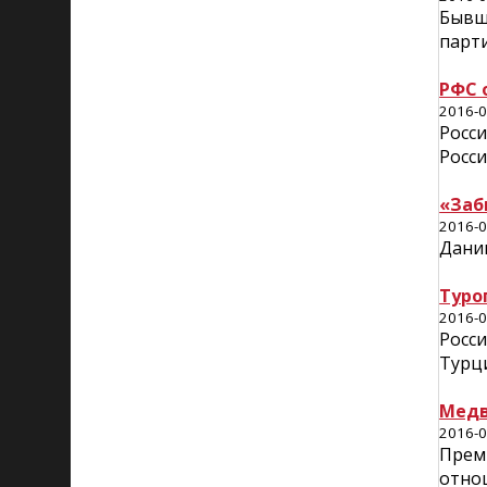
Бывш
парти
РФС 
2016-0
Росси
Росси
«Заб
2016-0
Дани
Туро
2016-0
Росси
Турци
Медв
2016-0
Прем
отнош