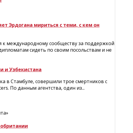
ы
ет Эрдогана мириться с теми, с кем он
ся к международному сообществу за поддержкой
дипломатам сидеть по своим посольствам и не
и и Узбекистана
ка в Стамбуле, совершили трое смертников с
rs. По данным агентства, один из...
ита»
кобритании