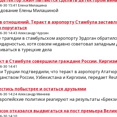
«детектор лжи» пытаются сделать детектором вин
6-30 15:41 Елена Милашина
едование Елены Милашиной
в отношений. Теракт в аэропорту Стамбула заставля
л поругаться
6-30 14:43 Александр Чурсин
е трагедии в стамбульском аэропорту Эрдоган обратил
идарностью, хотя совсем недавно советовал западным 
иваться в турецкие дела
кт в Стамбуле совершили граждане России, Киргизи
6-30 14:41
и Турции подтвердили, что теракт в аэропорту Ататюр
анством России, Узбекистана и Киргизии, передает Reute
естись побыстрее и остаться друзьями
6-30 14:24 Александр Минеев
европейские политики реагируют на результаты «Брекз
сон отказался выдвигаться на пост премьера Вели
6-30 14:10