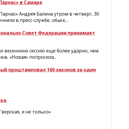
Парнас» в Самаре
Парнас» Андрея Балина утром в четверг, 30
нили в пресс-службе, обыск...
сионально Совет Федерации принимает
л весеннюю сессию еще более ударно, чем
ов. «Новая» попросила...
рый проштамповал 160 законов за один
ека
верская, и не только»