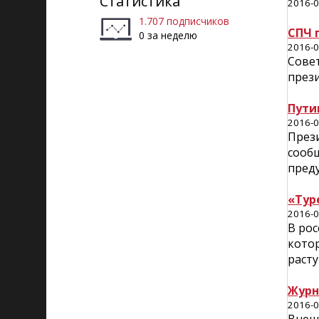
Статистика
2016-0
1.707 подписчиков
СПЧ 
0 за неделю
2016-0
Совет
прези
Пути
2016-0
През
сообщ
пред
«Тур
2016-0
В рос
котор
раст
Журн
2016-0