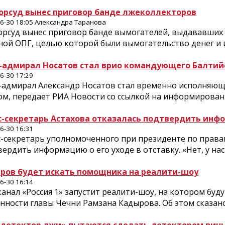
орсуд вынес приговор банде лжеколлекторов
6-30 18:05 Александра Таранова
рсуд вынес приговор банде вымогателей, выдававших с
ой ОПГ, целью которой были вымогательство денег и и
-адмирал Носатов стал врио командующего Балти
6-30 17:29
-адмирал Александр Носатов стал временно исполняю
ом, передает РИА Новости со ссылкой на информированн
с-секретарь Астахова отказалась подтвердить инф
6-30 16:31
с-секретарь уполномоченного при президенте по права
ердить информацию о его уходе в отставку. «Нет, у нас
ров будет искать помощника на реалити-шоу
6-30 16:14
канал «Россия 1» запустит реалити-шоу, на котором б
нности главы Чечни Рамзана Кадырова. Об этом сказано н