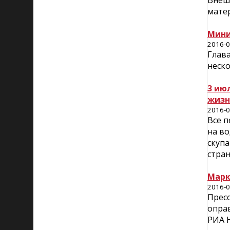
Внеш
матер
Мини
2016-0
Глав
неско
3 ию
жизн
2016-0
Все п
на во
скуп
стран
Марк
2016-0
Прес
опра
РИА Н