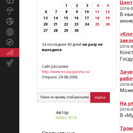
Общество
СМИ
Цент
1
2
3
4
5
2016-0
Прогноз
6
7
8
9
10
11
12
В ква
погоды
13
14
15
16
17
18
19
июня,
Спорт
20
21
22
23
24
25
26
27
28
29
30
Страны
«Кло
и
зако
Туризм
регионы
За последние 60 дней
ни разу не
2016-0
выходила
Конс
Экономика
и
Госду
Email-
финансы
Сайт рассылки:
маркетинг
Заче
http://www.novayagazeta.ru/
Открыта: 29-08-2006
рабо
2016-0
Може
На у
2016-0
Автор
В «Му
Алекс Ю.Э.
Трои