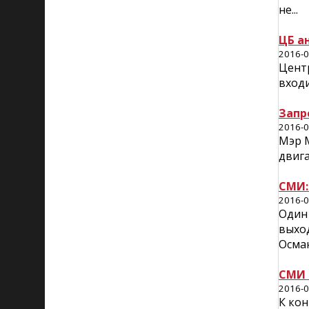
не...
ЦБ а
2016-0
Цент
входи
Запр
2016-0
Мэр 
двига
СМИ:
2016-0
Один 
выход
Осман
СМИ 
2016-0
К кон