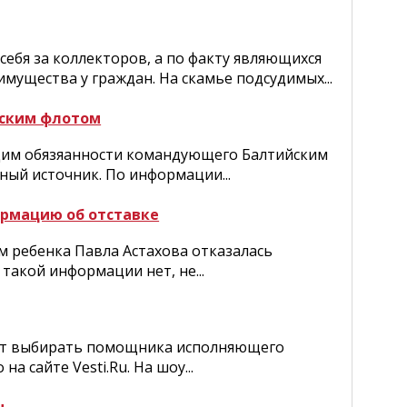
ебя за коллекторов, а по факту являющихся
мущества у граждан. На скамье подсудимых...
йским флотом
щим обязяанности командующего Балтийским
ый источник. По информации...
ормацию об отставке
м ребенка Павла Астахова отказалась
 такой информации нет, не...
удут выбирать помощника исполняющего
а сайте Vesti.Ru. На шоу...