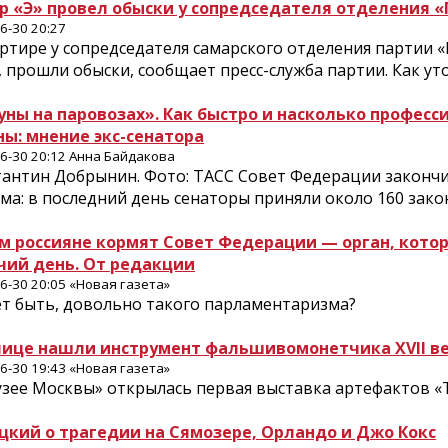
р «Э» провел обыски у сопредседателя отделения «
6-30 20:27
ртире у сопредседателя самарского отделения партии «
 прошли обыски, сообщает пресс-служба партии. Как уточ
уны на паровозах». Как быстро и насколько профес
ны: мнение экс-сенатора
6-30 20:12 Анна Байдакова
тантин Добрынин. Фото: ТАСС Совет Федерации закончи
ма: в последний день сенаторы приняли около 160 закон
м россияне кормят Совет Федерации — орган, кото
чий день. От редакции
6-30 20:05 «Новая газета»
т быть, довольно такого парламентаризма?
лице нашли инструмент фальшивомонетчика XVII в
6-30 19:43 «Новая газета»
зее Москвы» открылась первая выставка артефактов «Т
цкий о трагедии на Сямозере, Орландо и Джо Кокс