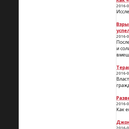
Как 
2016-0
Иссл
Взры
успе
2016-0
Посл
и сол
вмеш
Тера
2016-0
Власт
гражд
Разв
2016-0
Как 
Джон
2016-0