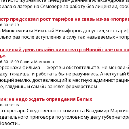
татного журналиста «Медузы» Даниила Александрова з
иала о лагере на Сямозере за работу без лицензии, сооб
стр предсказал рост тарифов на связь из-за «попра
6-30 18:29
а Минкомсвязи Николай Никифоров допустил, что тариф
лько раз после вступления в силу так называемых «попра
ля целый день онлайн-кинотеатр «Новой газеты» п
ь»
6-30 18:09 Лариса Малюкова
ерсонажи фильма — жертвы обстоятельств. Не меняли б
дку, глядишь, и работать бы не разучились. А неглупы
ающий землю, доставляющий в местную администрацию 
е, глядишь, и сам бы занялся фермерством
ин: не надо ждать оправдания Белых
6-30 18:06
с-секретарь Следственного комитета Владимир Маркин з
вдательного приговора по уголовному делу губернатор
овости...