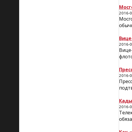
Мосг
2016-0
Мосго
обычн
Вице
2016-0
Вице
флот
Прес
2016-0
Прес
подтв
Кады
2016-0
Теле
обяза