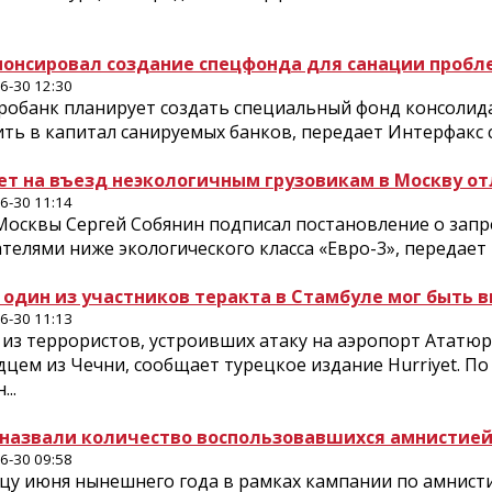
нонсировал создание спецфонда для санации пробл
6-30 12:30
робанк планирует создать специальный фонд консолида
ть в капитал санируемых банков, передает Интерфакс со
ет на въезд неэкологичным грузовикам в Москву о
6-30 11:14
Москвы Сергей Собянин подписал постановление о запр
телями ниже экологического класса «Евро-3», передает И
 один из участников теракта в Стамбуле мог быть 
6-30 11:13
из террористов, устроивших атаку на аэропорт Ататюр
цем из Чечни, сообщает турецкое издание Hurriyet. П
...
назвали количество воспользовавшихся амнистией
6-30 09:58
цу июня нынешнего года в рамках кампании по амнисти