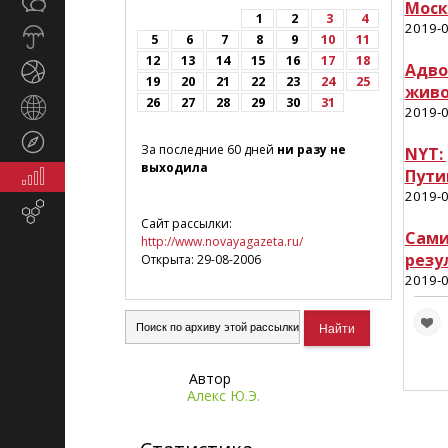
Общество
СМИ
Моск
1
2
3
4
2019-0
Прогноз
5
6
7
8
9
10
11
погоды
12
13
14
15
16
17
18
Адво
Спорт
19
20
21
22
23
24
25
жив
26
27
28
29
30
31
Страны
2019-0
и
Туризм
регионы
За последние 60 дней
ни разу не
NYT:
выходила
Пути
Экономика
и
2019-0
Email-
финансы
Сайт рассылки:
маркетинг
Сами
http://www.novayagazeta.ru/
резу
Открыта: 29-08-2006
2019-0
Автор
Алекс Ю.Э.