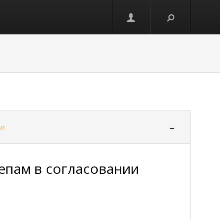
ки
→
епам в согласовании