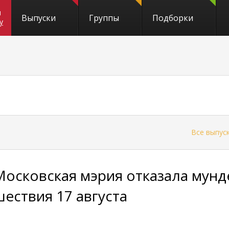
и
Выпуски
Группы
Подборки
y
←
Все выпус
Московская мэрия отказала мунд
шествия 17 августа