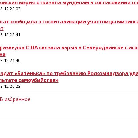
овская мэрия отказала мундепам в согласовании ше
8-12 23:03
кат сообщила о госпитализации участницы митинга 
от
8-12 22:41
 разведка США связала взрыв в Северодвинске с ис
на
8-12 21:40
здат «Батенька» по требованию Роскомнадзора уда
льтате самоубийства»
8-12 20:23
В избранное