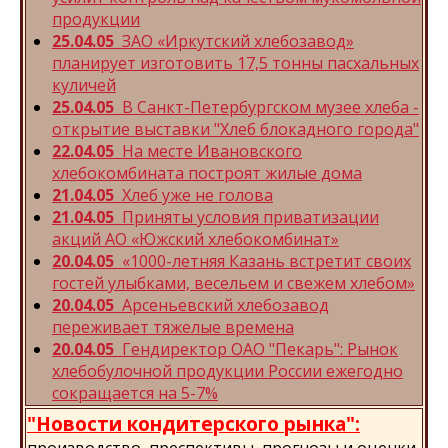
продукции
25.04.05
ЗАО «Иркутский хлебозавод»
планирует изготовить 17,5 тонны пасхальных
куличей
25.04.05
В Санкт-Петербургском музее хлеба -
открытие выставки "Хлеб блокадного города"
22.04.05
На месте Ивановского
хлебокомбината построят жилые дома
21.04.05
Xлеб уже не голова
21.04.05
Приняты условия приватизации
акций АО «Южский хлебокомбинат»
20.04.05
«1000-летняя Казань встретит своих
гостей улыбками, весельем и свежем хлебом»
20.04.05
Арсеньевский хлебозавод
переживает тяжелые времена
20.04.05
Гендиректор ОАО "Пекарь": Рынок
хлебобулочной продукции России ежегодно
сокращается на 5-7%
"Новости кондитерского рынка":