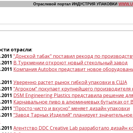
Отраслевой портал ИНДУСТРИЯ УПАКОВКИ
WWW.U
сти отрасли
:
3.2011
"Донской табак" поставил рекорд по производств
3.2011
В Туркмении откроют новый стекольный завод
3.2011
Компания Autobox представит новое оборудовани
3.2011
Уверенно растет рынок гибкой упаковки в США
3.2011
"Агроком" покупает крупнейшего производителя 
3.2011
DSM Engineering Plastics представила решение дл
3.2011
Карнавальное пиво в алюминиевых бутылках от B
3.2011
"Просто чисто и вкусно" меняет дизайн упаковки
3.2011
"Завод Тарных Изделий" планирует значительно
ы
3.2011
Агентство DDC Creative Lab разработало дизайн к