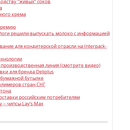
одству "живых" соков
а
жного крема
премию
ологи решили выпускать молоко с информацией
ание для кондитерской отрасли на Interpack-
ехнологии
 производственная линия (смотрите видео)
вки для бренда Deliplus
в бумажной бутылке
олимеров стран СНГ
ртона
оставки российским потребителям
 – чипсы Lay’s Max