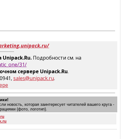
arketing.unipack.ru/
 Unipack.Ru.
Подробности см. на
atic_one/31/
очном сервере Unipack.Ru
.
-0941,
sales@unipack.ru
.
ере
ики!
и новость, которая заинтересует читателей вашего круга -
рациями (фото, логотип).
.ru
k.ru