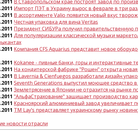
3.2011
В Ставропольском крае построят завод по произв
3.2011
Импорт ПЭТ в Украину вырос в феврале в три раз
3.2011
В ассортименте Valio появится новый вкус творо
3.2011
Честная упаковка для вина Veritas
3.2011
Президент СИБУРа получил правительственную 
3.2011
Для популяризации классической музыки маркет
зыкантах
3.2011
Компания CFS Aquarius представит новое оборудов
3.2011
Kokanee - пивные банки, горы и интерактивные т
3.2011
На кондитерской фабрике "Рошен" открыта новая
3.2011
В Lavernia & Cienfuegos разработали дизайн упако
3.2011
Seventh Generations выпустил моющее средство 
3.2011
Землетрясение в Японии не отразится на рынке п
3.2011
"АльфаСтрахование" защищает производство ка
3.2011
Красноярский алюминиевый завод увеличивает п
3.2011
ТМ Lay’s представляет украинскому рынку новинку
ие новости отрасли