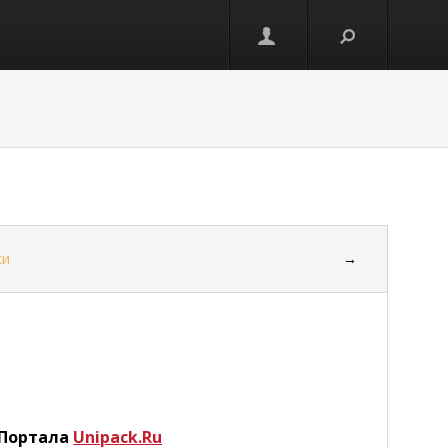
ки
→
 Портала
Unipack.Ru