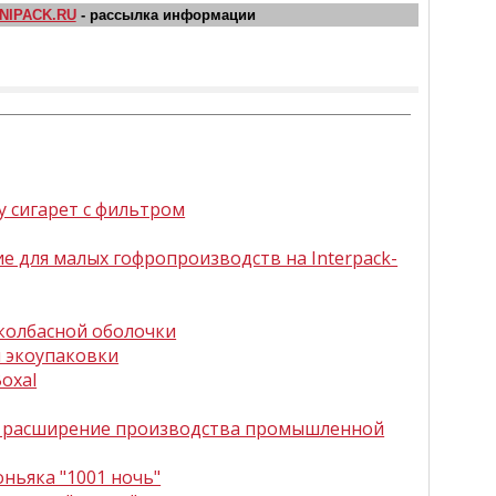
NIPACK.RU
- рассылка информации
у сигарет с фильтром
е для малых гофропроизводств на Interpack-
колбасной оболочки
я экоупаковки
oxal
е расширение производства промышленной
оньяка "1001 ночь"