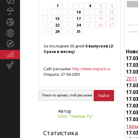
Общество
СМИ
1
2
3
4
5
6
Прогноз
7
8
9
10
11
12
13
погоды
14
15
16
17
18
19
20
Спорт
21
22
23
24
25
26
27
28
29
30
31
Страны
и
Туризм
регионы
За последние 60 дней
6 выпусков (2-
Ново
3 раза в месяц)
Экономика
17.0
и
17.0
Email-
финансы
Сайт рассылки:
http://www.unipack.ru
маркетинг
17.0
Открыта: 27-04-2001
2011
17.0
17.0
17.0
17.0
Автор
17.0
ООО "Унипак.Ру"
17.0
тар
Статистика
17.0