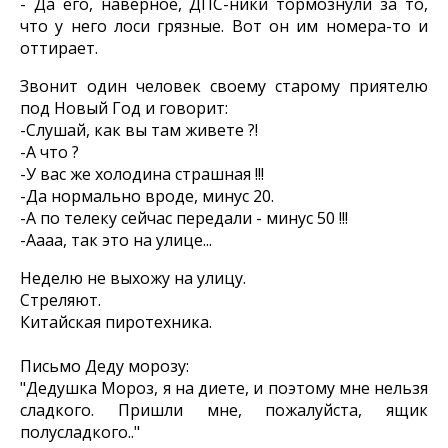
- Да его, наверное, ДПС-ники тормознули за то,
что у него лоси грязные. Вот он им номера-то и
оттирает.
Звонит один человек своему старому приятелю
под Новый Год и говорит:
-Слушай, как вы там живете ?!
-А что ?
-У вас же холодина страшная !!!
-Да нормально вроде, минус 20.
-А по телеку сейчас передали - минус 50 !!!
-Аааа, так это на улице...
Неделю не выхожу на улицу.
Стреляют.
Китайская пиротехника.
Письмо Деду морозу:
"Дедушка Мороз, я на диете, и поэтому мне нельзя
сладкого. Пришли мне, пожалуйста, ящик
полусладкого.."