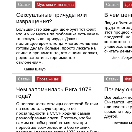
Статьи
Мужчина и женщина
Статьи
Ден
Сексуальные причуды или
В чем цен
извращения?
Люди обменив
труда многие 
Большинство женщин шокирует тот факт,
этот процесс 
что и у их мужа или любовника есть какая-
продажей, но 
то сексуальная причуда. Даже в
конкретного 
настоящее время, когда многие женщины
универсальны
готовы делать больше, просто лежать на
считать деньг
спине и принимать то, что с ними делают,
редко встретишь терпимость к
Игорь Вади
отклонениям.
Ханна Шакур
Статьи
Проза жизни
Статьи
Физ
Чем запомнилась Рига 1976
Почему он
года?
Все рыбаки по
Считается, чт
О непохожести столицы советской Латвии
одиночестве у
на всю остальную страну, о её
времени подум
прозападности в СССР ходили самые
другой.
разнообразные слухи. Поэтому, чтобы
самим во всём разобраться, мы при
Светлана 
первой же возможности и без лишних