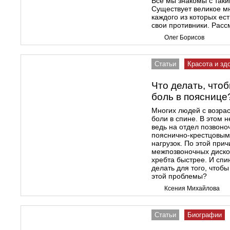
Все мы знакомы с так
Существует великое мн
каждого из которых ест
свои противники. Расс
Олег Борисов
Статьи
Красота и зд
Что делать, что
боль в пояснице
Многих людей с возра
боли в спине. В этом н
ведь на отдел позвон
пояснично-крестцовым
нагрузок. По этой при
межпозвоночных дисков
хребта быстрее. И спи
делать для того, чтоб
этой проблемы?
Ксения Михайлова
Статьи
Биографии