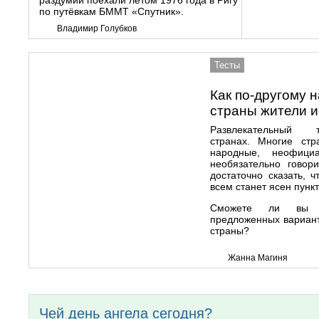
раздумий поехали летом 1976 года в Ригу
по путёвкам БММТ «Спутник».
Владимир Голубков
Тесты
Как по-другому 
страны жители и
Развлекательный 
странах. Многие ст
народные, неофици
необязательно говори
достаточно сказать, 
всем станет ясен пунк
Сможете ли вы п
предложенных вариан
страны?
Жанна Магиня
Чей день ангела сегодня?