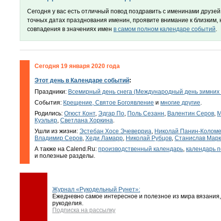
Сегодня у вас есть отличный повод поздравить с именинами друзей 
точных датах празднования именин, проявите внимание к близким,
совпадения в значениях имен
в самом полном календаре событий
.
Сегодня 19 января 2020 года
Этот день в Календаре событий
:
Праздники:
Всемирный день снега (Международный день зимних 
События:
Крещение, Святое Богоявление
и
многие другие
.
Родились:
Огюст Конт
,
Эдгар По
,
Поль Сезанн
,
Валентин Серов
,
М
Куэльяр
,
Светлана Хоркина
.
Ушли из жизни:
Эстебан Хосе Эчеверриа
,
Николай Панин-Коломе
Владимир Серов
,
Хеди Ламарр
,
Николай Рубцов
,
Станислав Мар
А также на Calend.Ru:
производственный календарь
,
календарь п
и полезные разделы.
Журнал «Рукодельный Рунет»:
Ежедневно самое интересное и полезное из мира вязания,
рукоделия.
Подписка на рассылку