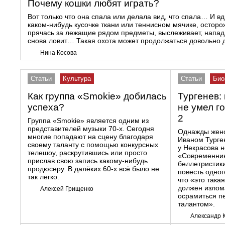
Почему кошки любят играть?
Вот только что она спала или делала вид, что спала… И вд
каком-нибудь кусочке ткани или теннисном мячике, осторо
прячась за лежащие рядом предметы, выслеживает, напад
снова ловит… Такая охота может продолжаться довольно д
Нина Косова
Статьи
Культура
Статьи
Био
Как группа «Smokie» добилась
Тургенев:
успеха?
не умел г
2
Группа «Smokie» является одним из
представителей музыки 70-х. Сегодня
Однажды женс
многие попадают на сцену благодаря
Иваном Турген
своему таланту с помощью конкурсных
у Некрасова н
телешоу, раскрутившись или просто
«Современник
прислав свою запись какому-нибудь
беллетристик
продюсеру. В далёких 60-х всё было не
повесть одног
так легко.
что «это така
должен излома
Алексей Грищенко
осрамиться п
талантом».
Александр 