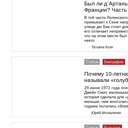
Был ли д`Артан
Франции? Часть
В той части Латинского
примыкает к Сене напр
улице дю Бак стоит дом
его отличает непримет
что на этом месте был
некто
Татьяна Коэн
Статьи
Биографии
Почему 10-летн
называли «голу
29 июня 1972 года поя
Джейн Смит, маленька
которая сделала для «
меньше, чем многочис
годами пытались сбли
Юрий Москаленко
Статьи
Культура