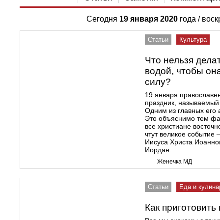
Сегодня
19 января 2020
года / вос
Статьи
Культура
Что нельзя дела
водой, чтобы он
силу?
19 января православн
праздник, называемый
Одним из главных его 
Это объяснимо тем фак
все христиане восточн
чтут великое событие
Иисуса Христа Иоанно
Иордан.
Женечка МД
Статьи
Еда и кулина
Как приготовит