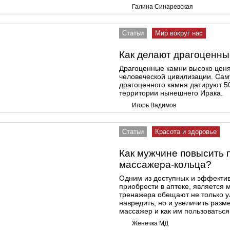
Галина Синаревская
Статьи
Мир вокруг нас
Как делают драгоценны
Драгоценные камни высоко ценя
человеческой цивилизации. Сам
драгоценного камня датируют 50
территории нынешнего Ирака.
Игорь Вадимов
Статьи
Красота и здоровье
Как мужчине повысить 
массажера-кольца?
Одним из доступных и эффектив
приобрести в аптеке, является 
тренажера обещают не только у
навредить, но и увеличить разм
массажер и как им пользоваться
Женечка МД