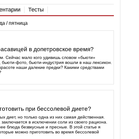
ентарии
Тесты
да / пятница
расавицей в допетровское время?
м. Сейчас мало кого удивишь словом «бьюти»
р, бьюти-фото, бьюти-индустрия вошли в наш лексикон.
 красоте наши далекие предки? Какими средствами
?
готовить при бессолевой диете?
х диет, но только одна из них самая действенная.
заключается в исключении соли из своего рациона.
нее блюда безвкусные и пресные. В этой статье я
которые можно приготовить во время бессолевой