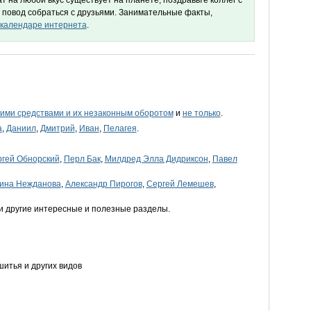
 на любой вкус существует на планете, поздравьте коллег с
 повод собраться с друзьями. Занимательные факты,
календаре интернета
.
ими средствами и их незаконным оборотом
и
не только
.
а
,
Даниил
,
Дмитрий
,
Иван
,
Пелагея
.
гей Обнорский
,
Перл Бак
,
Милдред Элла Дидриксон
,
Павел
ина Нежданова
,
Александр Пирогов
,
Сергей Лемешев
,
и другие интересные и полезные разделы.
итья и других видов