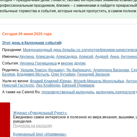
егодня – праздничный день! Узнайте, сколько интересных знаменательных дат
рофессиональным праздником, близких – с именинами и найдите прекрасный
еобычные торжества и события, которые нельзя пропустить, в самом полном
Сегодня 26 июня 2020 года
Этот день в Календаре событий
:
Праздники:
Международный день борьбы со злоупотреблением наркотическ
Именины:
Акулина
,
Александр
,
Александра
,
Алексей
,
Андрей
,
Анна
,
Антонин
События:
Акулина Гречишница
и
многие другие
.
Родились:
Уильям Томсон (Кельвин)
,
Ян Фабрициус
,
Агриппина Ваганова
,
Сер
Беляев
,
Владимир Мотыль
,
Олег Кутафин
,
Геннадий Зюганов
.
Ушли из жизни:
Флавий Клавдий Юлиан
,
Жозеф-Мишель Монгольфье
,
Антон
Николай Гастелло
,
Лиз Клэйборн
,
Евгений Примаков
.
А также на Calend.Ru:
производственный календарь
,
календарь покупателя
Журнал «Рукодельный Рунет»:
Ежедневно самое интересное и полезное из мира вязания, вышивки, ш
рукоделия.
Подписка на рассылку
Кулинарный блог «Изюминка»: