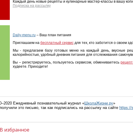
Каждый день новые рецепты и кулинарные мастер-классы в вашу копи
Подписка на рассылку
Daily-menu.ru
– Ваш план питания
Приглашаем на
бесплатный сервис
для тех, кто заботится о своем зд
Мы - предлагаем базу готовых меню на каждый день, вкусные ре
калорийностью, удобный дневник питания для отслеживания самочувс
Вы – регистрируетесь, пользуетесь сервисом, обмениваетесь
рецепт
худеете. Приходите!
0–2020 Ежедневный познавательный журнал «
ШколаЖизни.ру
»
получили это письмо, так как подписались на рассылку на сайте
https://
В избранное