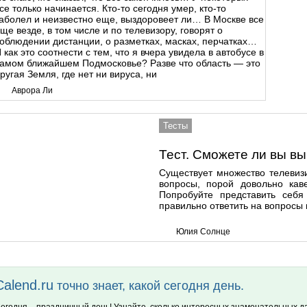
се только начинается. Кто-то сегодня умер, кто-то
аболел и неизвестно еще, выздоровеет ли… В Москве все
ще везде, в том числе и по телевизору, говорят о
облюдении дистанции, о разметках, масках, перчатках…
 как это соотнести с тем, что я вчера увидела в автобусе в
амом ближайшем Подмосковье? Разве что область — это
ругая Земля, где нет ни вируса, ни
Аврора Ли
Тесты
Тест. Сможете ли вы вы
Существует множество телевизи
вопросы, порой довольно кав
Попробуйте представить себя
правильно ответить на вопросы 
Юлия Солнце
Calend.ru
точно знает, какой сегодня день.