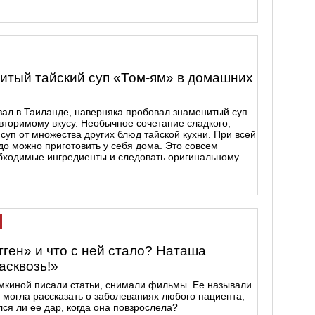
нитый тайский суп «Том-ям» в домашних
вал в Таиланде, наверняка пробовал знаменитый суп
вторимому вкусу. Необычное сочетание сладкого,
 суп от множества других блюд тайской кухни. При всей
до можно приготовить у себя дома. Это совсем
бходимые ингредиенты и следовать оригинальному
тген» и что с ней стало? Наташа
асквозь!»
киной писали статьи, снимали фильмы. Ее называли
 могла рассказать о заболеваниях любого пациента,
лся ли ее дар, когда она повзрослела?