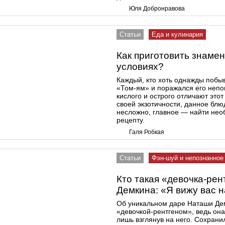
Юля Добронравова
Статьи
Еда и кулинария
Как приготовить знаме
условиях?
Каждый, кто хоть однажды побы
«Том-ям» и поражался его непо
кислого и острого отличают этот
своей экзотичности, данное блю
несложно, главное — найти нео
рецепту.
Галя Робкая
Статьи
Фэн-шуй и непознанное
Кто такая «девочка-рен
Демкина: «Я вижу вас н
Об уникальном даре Наташи Дем
«девочкой-рентгеном», ведь она
лишь взглянув на него. Сохрани