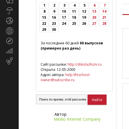
Общество
СМИ
1
2
3
4
5
6
7
Прогноз
8
9
10
11
12
13
14
погоды
15
16
17
18
19
20
21
Спорт
22
23
24
25
26
27
28
29
30
Страны
и
Туризм
регионы
За последние 60 дней
60 выпусков
(примерно раз день)
Экономика
и
Email-
финансы
Сайт рассылки:
http://shkolazhizni.ru
маркетинг
Открыта: 12-05-2000
Адрес автора:
help.lifeschool-
owner@subscribe.ru
Автор
Medio Internet Company