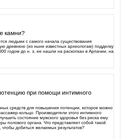
е камни?
тся людьми с самого начала существования
ую древнюю (из ныне известных археологам) подделку
00 годом до н. э, ее нашли на раскопках в Арпачии, на
потенцию при помощи интимного
ных средств для повышения потенции, которое можно
массажер-кольцо. Производители этого интимного
лучшить состояние мужского здоровья без риска ему
еры полового органа. Что представляет собой такой
, чтобы добиться желаемых результатов?