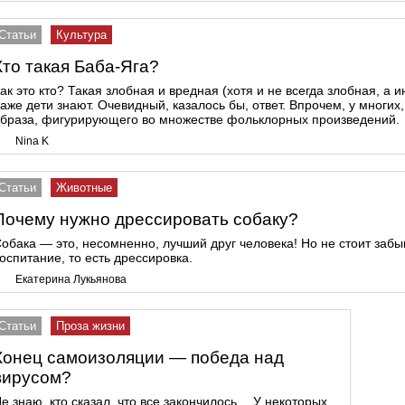
Статьи
Культура
Кто такая Баба-Яга?
ак это кто? Такая злобная и вредная (хотя и не всегда злобная, а и
аже дети знают. Очевидный, казалось бы, ответ. Впрочем, у многих
браза, фигурирующего во множестве фольклорных произведений.
Nina K
Статьи
Животные
Почему нужно дрессировать собаку?
обака — это, несомненно, лучший друг человека! Но не стоит забы
оспитание, то есть дрессировка.
Екатерина Лукьянова
Статьи
Проза жизни
Конец самоизоляции — победа над
вирусом?
е знаю, кто сказал, что все закончилось… У некоторых