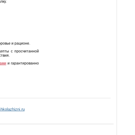
лку.
оровье и рационе.
цепты с просчитанной
твия.
ами
и гарантированно
shkolazhizni.ru