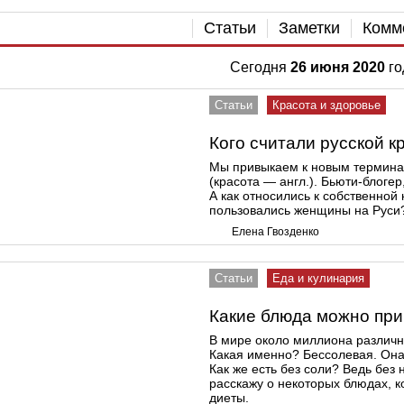
Статьи
Заметки
Комм
Сегодня
26 июня 2020
го
Статьи
Красота и здоровье
Кого считали русской к
Мы привыкаем к новым термина
(красота — англ.). Бьюти-блоге
А как относились к собственной
пользовались женщины на Руси
Елена Гвозденко
Статьи
Еда и кулинария
Какие блюда можно при
В мире около миллиона различны
Какая именно? Бессолевая. Она 
Как же есть без соли? Ведь без 
расскажу о некоторых блюдах, 
диеты.