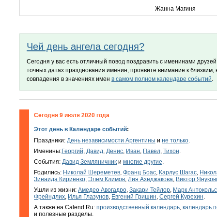
Жанна Магиня
Чей день ангела сегодня?
Сегодня у вас есть отличный повод поздравить с именинами друзей 
точных датах празднования именин, проявите внимание к близким,
совпадения в значениях имен
в самом полном календаре событий
.
Сегодня 9 июля 2020 года
Этот день в Календаре событий
:
Праздники:
День независимости Аргентины
и
не только
.
Именины:
Георгий
,
Давид
,
Денис
,
Иван
,
Павел
,
Тихон
.
События:
Давид Земляничник
и
многие другие
.
Родились:
Николай Шереметев
,
Франц Боас
,
Карлус Шагас
,
Никол
Зинаида Кириенко
,
Элем Климов
,
Лия Ахеджакова
,
Виктор Януков
Ушли из жизни:
Амедео Авогадро
,
Закари Тейлор
,
Марк Антокольс
Фрейндлих
,
Илья Глазунов
,
Евгений Гришин
,
Сергей Курехин
.
А также на Calend.Ru:
производственный календарь
,
календарь п
и полезные разделы.