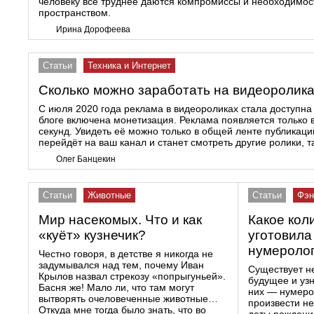
человеку все труднее даются компромиссы и необходимос
пространством.
Ирина Дорофеева
Статьи
Техника и Интернет
Сколько можно заработать на видеоролика
С июля 2020 года реклама в видеороликах стала доступна 
блоге включена монетизация. Реклама появляется только 
секунд. Увидеть её можно только в общей ленте публикаци
перейдёт на ваш канал и станет смотреть другие ролики, т
Олег Банцекин
Статьи
Животные
Статьи
Фэн
Мир насекомых. Что и как
Какое кол
«куёт» кузнечик?
уготовила
нумероло
Честно говоря, в детстве я никогда не
задумывался над тем, почему Иван
Существует н
Крылов назвал стрекозу «попрыгуньей».
будущее и узн
Басня же! Мало ли, что там могут
них — нумеро
вытворять очеловеченные животные…
произвести н
Откуда мне тогда было знать, что во