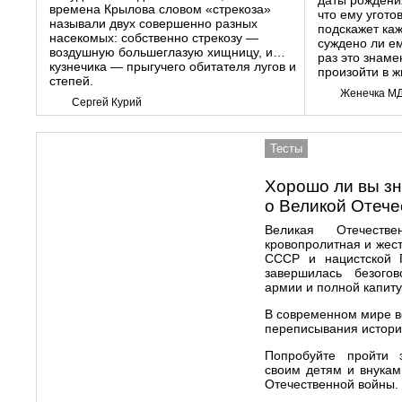
даты рождения
времена Крылова словом «стрекоза»
что ему угот
называли двух совершенно разных
подскажет ка
насекомых: собственно стрекозу —
суждено ли ем
воздушную большеглазую хищницу, и…
раз это знам
кузнечика — прыгучего обитателя лугов и
произойти в ж
степей.
Женечка М
Сергей Курий
Тесты
Хорошо ли вы зн
о Великой Отече
Великая Отечест
кровопролитная и жест
СССР и нацистской Г
завершилась безого
армии и полной капит
В современном мире в
переписывания истори
Попробуйте пройти э
своим детям и внукам
Отечественной войны.