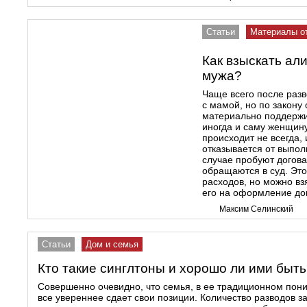
Статьи
Материалы о
Как взыскать ал
мужа?
Чаще всего после разв
с мамой, но по закону
материально поддержив
иногда и саму женщину
происходит не всегда,
отказывается от выпол
случае пробуют догов
обращаются в суд. Это
расходов, но можно взя
его на оформление до
Максим Селинский
Статьи
Дом и семья
Кто такие синглтоны и хорошо ли ими быт
Совершенно очевидно, что семья, в ее традиционном пон
все увереннее сдает свои позиции. Количество разводов 