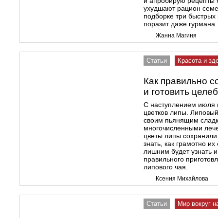
и апробирую рецепты 
ухудшают рацион семе
подборке три быстрых 
поразит даже гурмана.
Жанна Магиня
Статьи
Красота и зд
Как правильно с
и готовить целе
С наступлением июля 
цветков липы. Липовый
своим пьянящим сладк
многочисленными леч
цветы липы сохранили 
знать, как грамотно их
лишним будет узнать и
правильного приготов
липового чая.
Ксения Михайлова
Статьи
Мир вокруг н