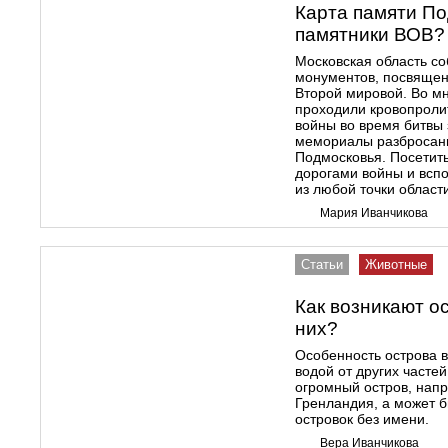
Карта памяти По
памятники ВОВ?
Московская область со
монументов, посвяще
Второй мировой. Во м
проходили кровопроли
войны во время битвы 
мемориалы разбросаны
Подмосковья. Посетит
дорогами войны и вспо
из любой точки област
Мария Иванчикова
Статьи
Животные
Как возникают о
них?
Особенность острова в
водой от других частей
огромный остров, нап
Гренландия, а может 
островок без имени.
Вера Иванчикова