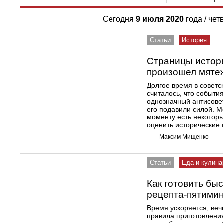
Сегодня
9 июля 2020
года / чет
Статьи
История
Страницы истор
произошел мяте
Долгое время в совет
считалось, что событи
однозначный антисовет
его подавили силой. 
моменту есть некотор
оценить исторические 
Максим Мищенко
Статьи
Еда и кулина
Как готовить быс
рецепта-пятимин
Время ускоряется, веч
правила приготовлени