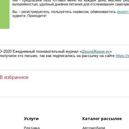
Мы - предлагаем базу готовых меню на каждый день, вкусные ре
калорийностью, удобный дневник питания для отслеживания самочувс
Вы – регистрируетесь, пользуетесь сервисом, обмениваетесь
рецепт
худеете. Приходите!
0–2020 Ежедневный познавательный журнал «
ШколаЖизни.ру
»
получили это письмо, так как подписались на рассылку на сайте
https://
В избранное
Услуги
Каталог рассылок
Реклама
Автомобили