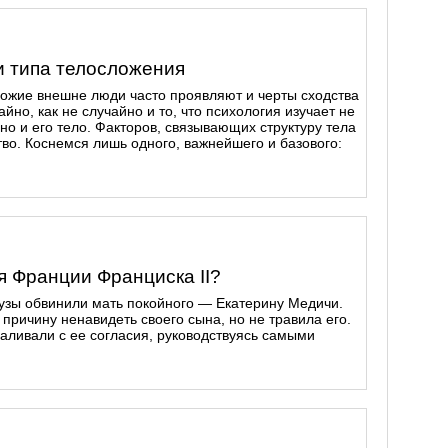
 типа телосложения
хожие внешне люди часто проявляют и черты сходства
йно, как не случайно и то, что психология изучает не
но и его тело. Факторов, связывающих структуру тела
тво. Коснемся лишь одного, важнейшего и базового:
ля Франции Франциска II?
зы обвинили мать покойного — Екатерину Медичи.
ричину ненавидеть своего сына, но не травила его.
заливали с ее согласия, руководствуясь самыми