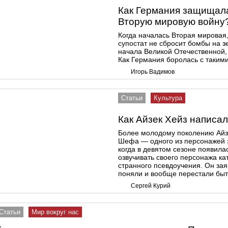
Как Германия защищала
Вторую мировую войну
Когда началась Вторая мировая,
супостат не сбросит бомбы на 
начала Великой Отечественной, 
Как Германия боролась с таким
Игорь Вадимов
Статьи
Культура
Как Айзек Хейз написал
Более молодому поколению Айзек
Шефа — одного из персонажей 
когда в девятом сезоне появила
озвучивать своего персонажа ка
странного псевдоучения. Он зая
поняли и вообще перестали быт
Сергей Курий
Статьи
Мир вокруг нас