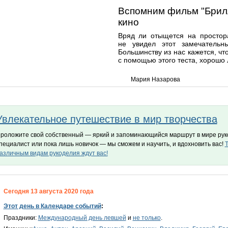
Вспомним фильм "Брилл
кино
Вряд ли отыщется на простор
не увидел этот замечатель
Большинству из нас кажется, чт
с помощью этого теста, хорошо
Мария Назарова
Увлекательное путешествие в мир творчества
роложите свой собственный — яркий и запоминающийся маршрут в мире руко
пециалист или пока лишь новичок — мы сможем и научить, и вдохновить вас!
Т
азличным видам рукоделия ждут вас!
Сегодня 13 августа 2020 года
Этот день в Календаре событий
:
Праздники:
Международный день левшей
и
не только
.