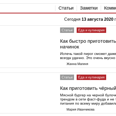
Статьи
Заметки
Комм
Сегодня
13 августа 2020
г
Статьи
Еда и кулинария
Как быстро приготовит
начинок
Испечь такой пирог сможет даж
всегда удачно. Это очень вкусно
Жанна Магиня
Статьи
Еда и кулинария
Как приготовить чёрный
Мясной бургер на черной булочк
трендом в сети фаст-фуда и не 
питания по всему миру добавили
Мария Иванчикова