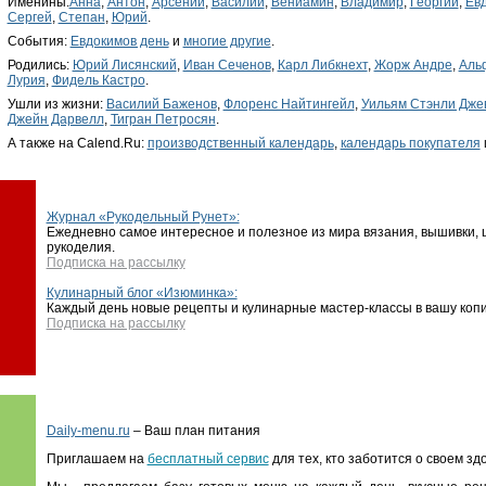
Именины:
Анна
,
Антон
,
Арсений
,
Василий
,
Вениамин
,
Владимир
,
Георгий
,
Ев
Сергей
,
Степан
,
Юрий
.
События:
Евдокимов день
и
многие другие
.
Родились:
Юрий Лисянский
,
Иван Сеченов
,
Карл Либкнехт
,
Жорж Андре
,
Аль
Лурия
,
Фидель Кастро
.
Ушли из жизни:
Василий Баженов
,
Флоренс Найтингейл
,
Уильям Стэнли Дже
Джейн Дарвелл
,
Тигран Петросян
.
А также на Calend.Ru:
производственный календарь
,
календарь покупателя
Журнал «Рукодельный Рунет»:
Ежедневно самое интересное и полезное из мира вязания, вышивки, ш
рукоделия.
Подписка на рассылку
Кулинарный блог «Изюминка»:
Каждый день новые рецепты и кулинарные мастер-классы в вашу копи
Подписка на рассылку
Daily-menu.ru
– Ваш план питания
Приглашаем на
бесплатный сервис
для тех, кто заботится о своем зд