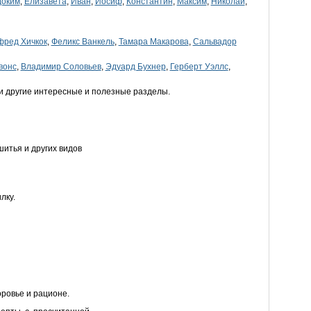
доким
,
Елизавета
,
Иван
,
Иосиф
,
Константин
,
Максим
,
Николай
,
фред Хичкок
,
Феликс Ванкель
,
Тамара Макарова
,
Сальвадор
вонс
,
Владимир Соловьев
,
Эдуард Бухнер
,
Герберт Уэллс
,
и другие интересные и полезные разделы.
итья и других видов
лку.
оровье и рационе.