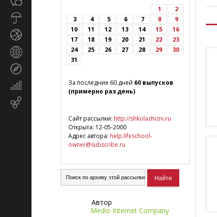
Общество
СМИ
1
2
Прогноз
3
4
5
6
7
8
9
погоды
10
11
12
13
14
15
16
Спорт
17
18
19
20
21
22
23
24
25
26
27
28
29
30
Страны
31
и
Туризм
регионы
За последние 60 дней
60 выпусков
Экономика
(примерно раз день)
и
Email-
финансы
маркетинг
Сайт рассылки:
http://shkolazhizni.ru
Открыта: 12-05-2000
Адрес автора:
help.lifeschool-
owner@subscribe.ru
Автор
Medio Internet Company