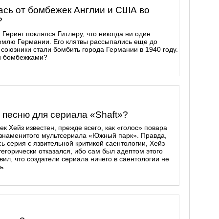
сь от бомбежек Англии и США во
?
 Геринг поклялся Гитлеру, что никогда ни один
землю Германии. Его клятвы рассыпались еще до
союзники стали бомбить города Германии в 1940 году.
и бомбежками?
 песню для сериала «Shaft»?
 Хейз известен, прежде всего, как «голос» повара
знаменитого мультсериала «Южный парк». Правда,
сь серия с язвительной критикой саентологии, Хейз
тегорически отказался, ибо сам был адептом этого
вил, что создатели сериала ничего в саентологии не
ь