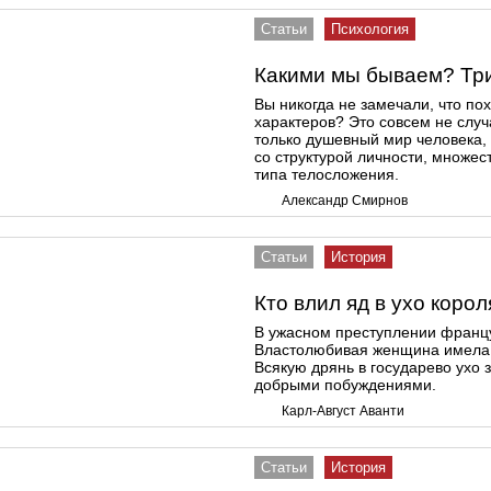
Статьи
Психология
Какими мы бываем? Три
Вы никогда не замечали, что по
характеров? Это совсем не случа
только душевный мир человека, 
со структурой личности, множес
типа телосложения.
Александр Смирнов
Статьи
История
Кто влил яд в ухо коро
В ужасном преступлении францу
Властолюбивая женщина имела п
Всякую дрянь в государево ухо 
добрыми побуждениями.
Карл-Август Аванти
Статьи
История