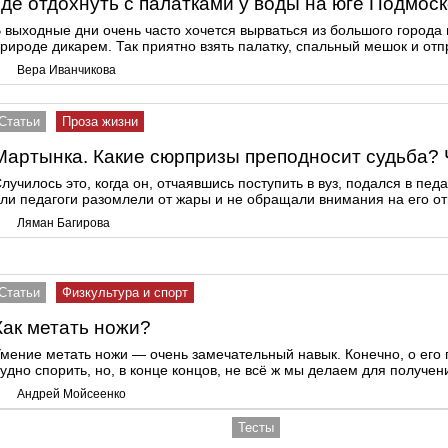
Где отдохнуть с палатками у воды на юге Подмос
 выходные дни очень часто хочется вырваться из большого города 
рироде дикарем. Так приятно взять палатку, спальный мешок и отпр
Вера Иванчикова
Статьи
Проза жизни
Мартынка. Какие сюрпризы преподносит судьба? 
лучилось это, когда он, отчаявшись поступить в вуз, подался в пед
ли педагоги разомлели от жары и не обращали внимания на его от
Ляман Багирова
Статьи
Физкультура и спорт
Как метать ножи?
мение метать ножи — очень замечательный навык. Конечно, о его
удно спорить, но, в конце концов, не всё ж мы делаем для получ
Андрей Мойсеенко
Тесты