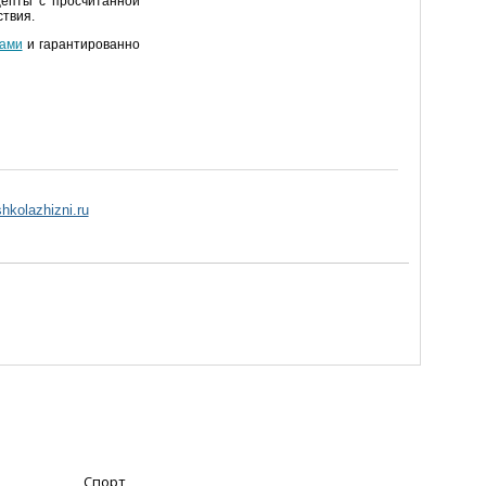
цепты с просчитанной
твия.
ами
и гарантированно
shkolazhizni.ru
Спорт