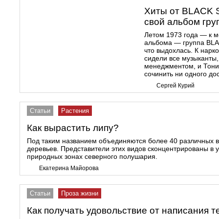
Хиты от BLACK 
свой альбом гру
Летом 1973 года — к м
альбома — группа BLA
что выдохлась. К нарк
сидели все музыканты,
менеджментом, и Тони
сочинить ни одного до
Сергей Курий
Статьи
Растения
Как вырастить липу?
Под таким названием объединяются более 40 различных в
деревьев. Представители этих видов сконцентрированы в 
природных зонах северного полушария.
Екатерина Майорова
Статьи
Проза жизни
Как получать удовольствие от написания т