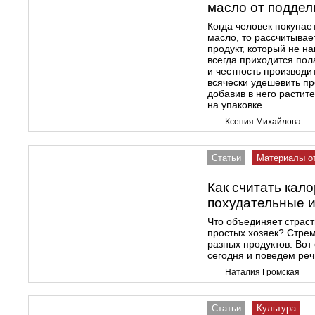
масло от поддел
Когда человек покупае
масло, то рассчитыва
продукт, который не н
всегда приходится пол
и честность производи
всячески удешевить пр
добавив в него растит
на упаковке.
Ксения Михайлова
Статьи
Материалы о
Как считать кал
похудательные и
Что объединяет страс
простых хозяек? Стрем
разных продуктов. Вот
сегодня и поведем реч
Наталия Громская
Статьи
Культура