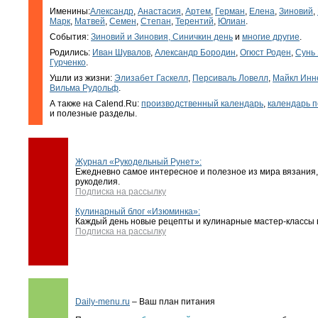
Именины:
Александр
,
Анастасия
,
Артем
,
Герман
,
Елена
,
Зиновий
,
Марк
,
Матвей
,
Семен
,
Степан
,
Терентий
,
Юлиан
.
События:
Зиновий и Зиновия, Синичкин день
и
многие другие
.
Родились:
Иван Шувалов
,
Александр Бородин
,
Огюст Роден
,
Сунь
Гурченко
.
Ушли из жизни:
Элизабет Гаскелл
,
Персиваль Ловелл
,
Майкл Инн
Вильма Рудольф
.
А также на Calend.Ru:
производственный календарь
,
календарь п
и полезные разделы.
Журнал «Рукодельный Рунет»:
Ежедневно самое интересное и полезное из мира вязания,
рукоделия.
Подписка на рассылку
Кулинарный блог «Изюминка»:
Каждый день новые рецепты и кулинарные мастер-классы в
Подписка на рассылку
Daily-menu.ru
– Ваш план питания