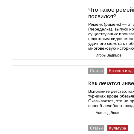
Что такое ремейк
появился?
Ремейк (римейк) — от 
(переделка), выпуск н
существующих произве
некоторым видоизмене
удачного сюжета с не
многовековую историю
Игорь Вадимов
Статьи
Красота и зд
Как лечатся инв
Вспомните детство: ка
турниках вроде обезья
Оказывается, это не пр
способ лечебного возд
Аскольд Эпов
Статьи
Культура