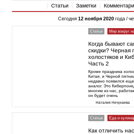
Статьи
Заметки
Комментар
Сегодня
12 ноября 2020
года / ч
Статьи
Мир вокруг н
Когда бывают с
скидки? Черная 
холостяков и Ки
Часть 2
Кроме праздника холо
Китая, и Черной пятн
недавно появился еще
аналог. Это Киберпоне
многим из нас, работ
он будет очень
Наталия Нечухаева
Статьи
Еда и кулина
Как отличить на