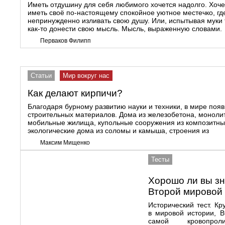
Иметь отдушину для себя любимого хочется надолго. Хоч
иметь своё по-настоящему спокойное уютное местечко, гд
непринужденно изливать свою душу. Или, испытывая муки т
как-то донести свою мысль. Мысль, выраженную словами.
Перваков Филипп
Статьи
Мир вокруг нас
Как делают кирпичи?
Благодаря бурному развитию науки и техники, в мире поя
строительных материалов. Дома из железобетона, моноли
мобильные жилища, купольные сооружения из композитны
экологические дома из соломы и камыша, строения из
Максим Мищенко
Тесты
Хорошо ли вы з
Второй мировой
Исторический тест. К
в мировой истории, В
самой кровопро