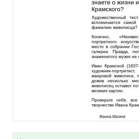
знаете о жизни 
Крамского?
Художественный тест
вспоминается самой 
фамилию живописца?
Конечно, «Неизве
портретного искусст
место в собрании Гос
галереи. Правда, по
знаменитого музея не
Иван Крамской (1837-
художник-портретис
жанровой живописи, 
дожив несколько мес
живописец оставил по
великих картин.
Проверьте себя, вс
творчестве Ивана Кра
Жанна Магиня