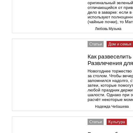
оригинальный зеленый 
отличающийся от прив
дело в заварке: если 
используют полноценн
(чайные почки), то Ма
Любовь Музыка
Статьи
Дом и семья
Как развеселить 
Развлечения для
Новогоднее торжество 
за столом. Чтобы вече
запомнился надолго, 
затеи, которые помогут
любой праздник держи
шалости. Однако при э
расчёт некоторые мом
Надежда Чебашева
Статьи
Культура