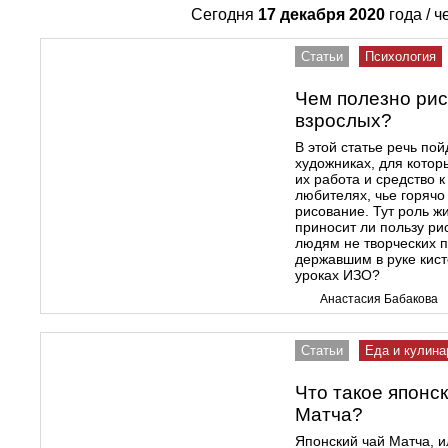
Сегодня
17 декабря 2020
года / ч
Статьи
Психология
Чем полезно рис
взрослых?
В этой статье речь по
художниках, для котор
их работа и средство 
любителях, чье горяч
рисование. Тут роль ж
приносит ли пользу р
людям не творческих 
державшим в руке кис
уроках ИЗО?
Анастасия Бабакова
Статьи
Еда и кулина
Что такое японс
Матча?
Японский чай Матча, и