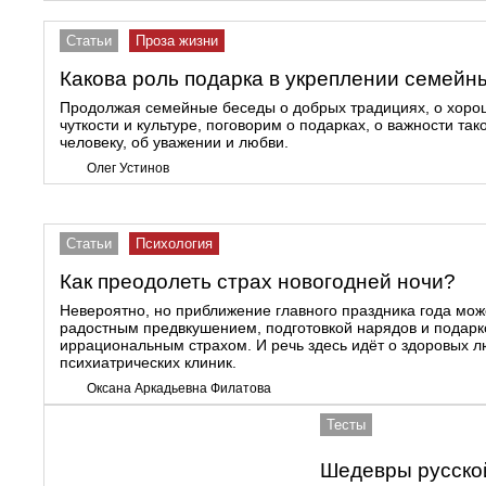
Статьи
Проза жизни
Какова роль подарка в укреплении семейн
Продолжая семейные беседы о добрых традициях, о хоро
чуткости и культуре, поговорим о подарках, о важности та
человеку, об уважении и любви.
Олег Устинов
Статьи
Психология
Как преодолеть страх новогодней ночи?
Невероятно, но приближение главного праздника года мож
радостным предвкушением, подготовкой нарядов и подарко
иррациональным страхом. И речь здесь идёт о здоровых л
психиатрических клиник.
Оксана Аркадьевна Филатова
Тесты
Шедевры русской