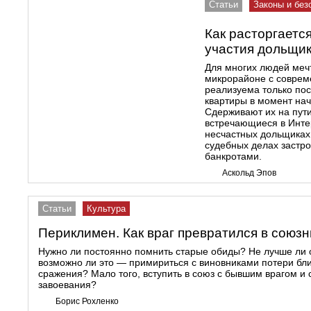
Статьи
Законы и без
Как расторгаетс
участия дольщи
Для многих людей мечт
микрорайоне с соврем
реализуема только по
квартиры в момент нач
Сдерживают их на пути
встречающиеся в Инте
несчастных дольщиках,
судебных делах застр
банкротами.
Аскольд Эпов
Статьи
Культура
Периклимен. Как враг превратился в союзн
Нужно ли постоянно помнить старые обиды? Не лучше ли 
возможно ли это — примириться с виновниками потери бли
сражения? Мало того, вступить в союз с бывшим врагом и 
завоевания?
Борис Рохленко