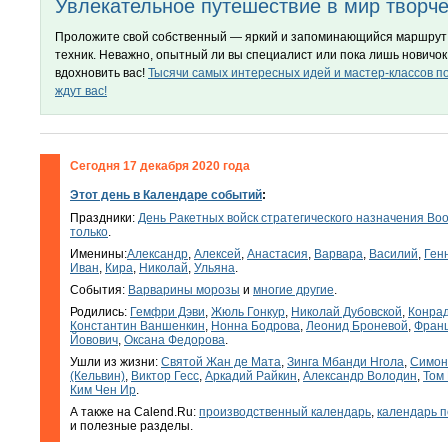
Увлекательное путешествие в мир творч
Проложите свой собственный — яркий и запоминающийся маршрут 
техник. Неважно, опытный ли вы специалист или пока лишь новичок
вдохновить вас!
Тысячи самых интересных идей и мастер-классов п
ждут вас!
Сегодня 17 декабря 2020 года
Этот день в Календаре событий
:
Праздники:
День Ракетных войск стратегического назначения В
только
.
Именины:
Александр
,
Алексей
,
Анастасия
,
Варвара
,
Василий
,
Ген
Иван
,
Кира
,
Николай
,
Ульяна
.
События:
Варварины морозы
и
многие другие
.
Родились:
Гемфри Дэви
,
Жюль Гонкур
,
Николай Дубовской
,
Конра
Константин Ваншенкин
,
Нонна Бодрова
,
Леонид Броневой
,
Фран
Йовович
,
Оксана Федорова
.
Ушли из жизни:
Святой Жан де Мата
,
Зинга Мбанди Нгола
,
Симон
(Кельвин)
,
Виктор Гесс
,
Аркадий Райкин
,
Александр Володин
,
Том
Ким Чен Ир
.
А также на Calend.Ru:
производственный календарь
,
календарь п
и полезные разделы.