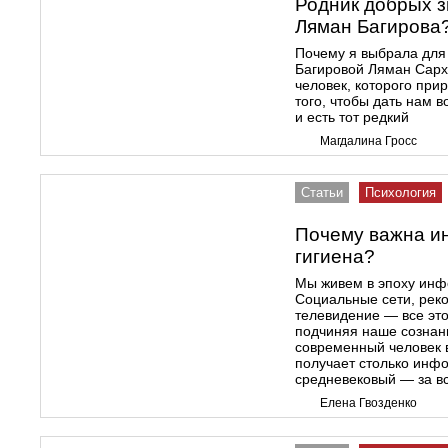
Родник добрых з
Ляман Багирова
Почему я выбрала для 
Багировой Ляман Сарх
человек, которого при
того, чтобы дать нам в
и есть тот редкий
Магдалина Гросс
Статьи
Психология
Почему важна и
гигиена?
Мы живем в эпоху инф
Социальные сети, рек
телевидение — все эт
подчиняя наше сознани
современный человек 
получает столько инфо
средневековый — за в
Елена Гвозденко