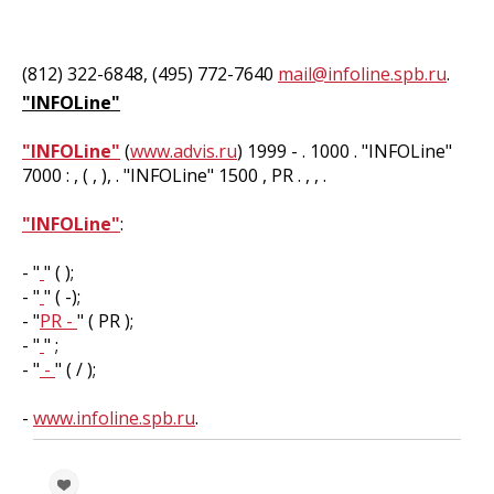
(812) 322-6848, (495) 772-7640
mail@infoline.spb.ru
.
"INFOLine"
"INFOLine"
(
www.advis.ru
) 1999 - . 1000 . "INFOLine"
7000 : , ( , ), . "INFOLine" 1500 , PR . , , .
"INFOLine"
:
- "
" ( );
- "
" ( -);
- "
PR -
" ( PR );
- "
" ;
- "
-
" ( / );
-
www.infoline.spb.ru
.