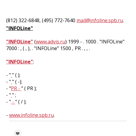
(812) 322-6848, (495) 772-7640
mail@infoline.spb.ru
.
"INFOLine"
"INFOLine"
(
www.advis.ru
) 1999 - . 1000 . "INFOLine"
7000 : , ( , ), . "INFOLine" 1500 , PR . , , .
"INFOLine"
:
- "
" ( );
- "
" ( -);
- "
PR -
" ( PR );
- "
" ;
- "
-
" ( / );
-
www.infoline.spb.ru
.