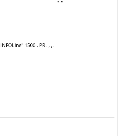
" "
 "INFOLine" 1500 , PR . , , .