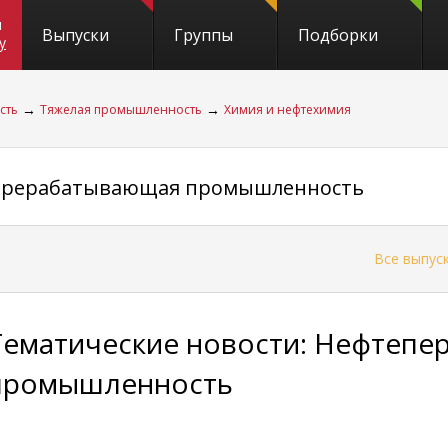
и
Выпуски
Группы
Подборки
y
→
→
сть
Тяжелая промышленность
Химия и нефтехимия
перерабатывающая промышленность
←
Все выпус
Тематические новости: Нефтеп
промышленность