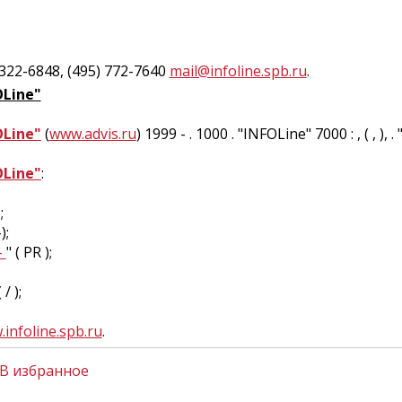
 322-6848, (495) 772-7640
mail@infoline.spb.ru
.
OLine"
OLine"
(
www.advis.ru
) 1999 - . 1000 . "INFOLine" 7000 : , ( , ), .
OLine"
:
;
-);
-
" ( PR );
( / );
infoline.spb.ru
.
В избранное