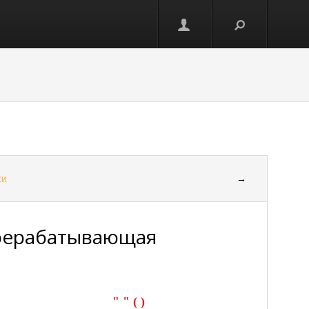
ки
→
ерерабатывающая
" " ( )