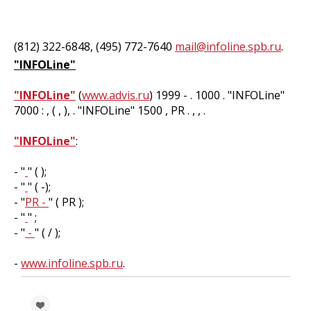
(812) 322-6848, (495) 772-7640
mail@infoline.spb.ru
.
"INFOLine"
"INFOLine"
(
www.advis.ru
) 1999 - . 1000 . "INFOLine"
7000 : , ( , ), . "INFOLine" 1500 , PR . , , .
"INFOLine"
:
- "
" ( );
- "
" ( -);
- "
PR -
" ( PR );
- "
" ;
- "
-
" ( / );
-
www.infoline.spb.ru
.