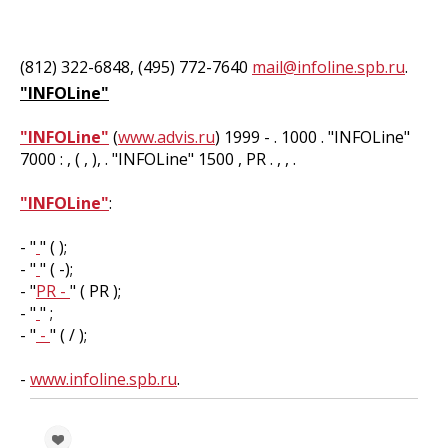
(812) 322-6848, (495) 772-7640
mail@infoline.spb.ru
.
"INFOLine"
"INFOLine"
(
www.advis.ru
) 1999 - . 1000 . "INFOLine"
7000 : , ( , ), . "INFOLine" 1500 , PR . , , .
"INFOLine"
:
- "
" ( );
- "
" ( -);
- "
PR -
" ( PR );
- "
" ;
- "
-
" ( / );
-
www.infoline.spb.ru
.