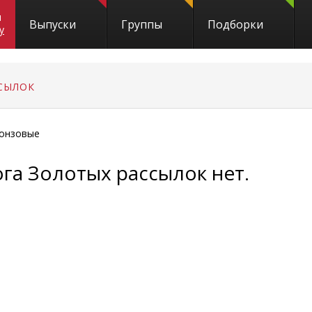
и
Выпуски
Группы
Подборки
y
СЫЛОК
онзовые
ога Золотых рассылок нет.