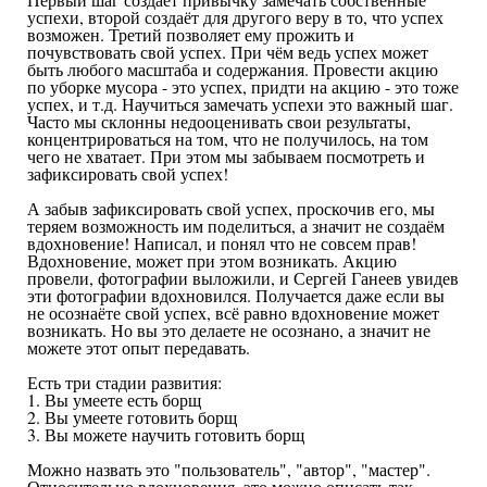
успехи, второй создаёт для другого веру в то, что успех
возможен. Третий позволяет ему прожить и
почувствовать свой успех. При чём ведь успех может
быть любого масштаба и содержания. Провести акцию
по уборке мусора - это успех, придти на акцию - это тоже
успех, и т.д. Научиться замечать успехи это важный шаг.
Часто мы склонны недооценивать свои результаты,
концентрироваться на том, что не получилось, на том
чего не хватает. При этом мы забываем посмотреть и
зафиксировать свой успех!
А забыв зафиксировать свой успех, проскочив его, мы
теряем возможность им поделиться, а значит не создаём
вдохновение! Написал, и понял что не совсем прав!
Вдохновение, может при этом возникать. Акцию
провели, фотографии выложили, и Сергей Ганеев увидев
эти фотографии вдохновился. Получается даже если вы
не осознаёте свой успех, всё равно вдохновение может
возникать. Но вы это делаете не осознано, а значит не
можете этот опыт передавать.
Есть три стадии развития:
1. Вы умеете есть борщ
2. Вы умеете готовить борщ
3. Вы можете научить готовить борщ
Можно назвать это "пользователь", "автор", "мастер".
Относительно вдохновения, это можно описать так.