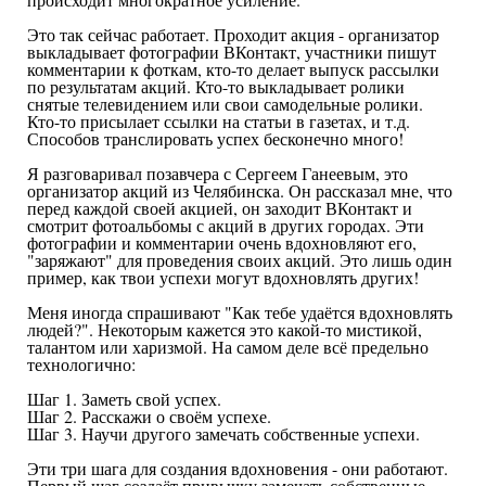
Это так сейчас работает. Проходит акция - организатор
выкладывает фотографии ВКонтакт, участники пишут
комментарии к фоткам, кто-то делает выпуск рассылки
по результатам акций. Кто-то выкладывает ролики
снятые телевидением или свои самодельные ролики.
Кто-то присылает ссылки на статьи в газетах, и т.д.
Способов транслировать успех бесконечно много!
Я разговаривал позавчера с Сергеем Ганеевым, это
организатор акций из Челябинска. Он рассказал мне, что
перед каждой своей акцией, он заходит ВКонтакт и
смотрит фотоальбомы с акций в других городах. Эти
фотографии и комментарии очень вдохновляют его,
"заряжают" для проведения своих акций. Это лишь один
пример, как твои успехи могут вдохновлять других!
Меня иногда спрашивают "Как тебе удаётся вдохновлять
людей?". Некоторым кажется это какой-то мистикой,
талантом или харизмой. На самом деле всё предельно
технологично:
Шаг 1. Заметь свой успех.
Шаг 2. Расскажи о своём успехе.
Шаг 3. Научи другого замечать собственные успехи.
Эти три шага для создания вдохновения - они работают.
Первый шаг создаёт привычку замечать собственные