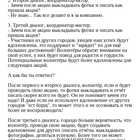
- Зачем после акции выкладывать фотки и писать как
прошла акция?
- Не знаю... Так все делают и я за компанию.
3. Третий диалог, координатор-мастер:
- Зачем после акции выкладывать фотки и писать как
прошла акция?
- Участники из других городов, увидев наш успех будут
вдохновлены, это поддержит и "зарядит" их для ещё
больших достижений! Волонтёры обратят внимание на
свой успех, у них будет повод для радости и гордости.
Потенциальные волонтёры будут более вдохновлены для
следующих акций.
А как бы ты ответил?
После первого и второго диалога, волонтёр, если и будет
проводить свою акцию, то фотки выкладывать и отчёт
писать скорее всего не будет. Он не понимает зачем это
надо! И даже если он использует вдохновение от других
городов "ест борщ", то может этого и не осознавать и тем
более не воспроизводить!
После третьего диалога, гораздо больше вероятность, что
волонтёр, проводя свою акцию, будет создавать
вдохновение для других (писать отчёты, выкладывать
фотографии, делиться успехом). Более того он может
обратить внимание на ВДОХНОВЕНИЕ как на ресурс.