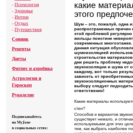
какие материа
-
Психология
-
Здоровье
этого предпоч
-
Интим
-
Отдых
Шум – это, пожалуй, одна 
-
Путешествия
распространенных причин с
этой проблемой регулярно
Сонник
жильцы поистине невероят
современных многоэтажек. 
Рецепты
данная ситуация обусловл
шумоизоляцией использов
Диеты
строительстве материалов!
дни решить проблему недо
звукоизоляции и шума от с
Фитнес и аэробика
каждому, вот только резул
зависеть от приобретенных
Астрология и
звукоизоляционных матери
Гороскоп
выбору следует подходить
ответственно!
Рукоделие
Какие материалы используют
стен?
Способов и вариантов звукои
Подписывайтесь
существует немало, и отлича
на MyJane
используемыми для этих цел
в социальных сетях:
тем, как выбрать наиболее п