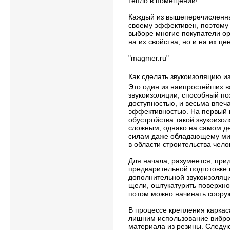
тепло в помещении!
Каждый из вышеперечисленн
своему эффективен, поэтому 
выборе многие покупатели ор
на их свойства, но и на их ц
"magmer.ru"
Как сделать звукоизоляцию и
Это один из наипростейших 
звукоизоляции, способный по
доступностью, и весьма впе
эффективностью. На первый 
обустройства такой звукоизо
сложным, однако на самом де
силам даже обладающему м
в области строительства чело
Для начала, разумеется, при
предварительной подготовке
дополнительной звукоизоляци
щели, оштукатурить поверхнос
потом можно начинать сооруж
В процессе крепления каркаса
лишним использование вибр
материала из резины. Следу