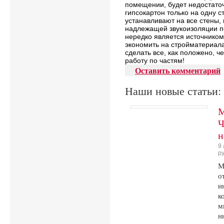
помещении, будет недостаточ
гипсокартон только на одну с
устанавливают на все стены, 
надлежащей звукоизоляции п
нередко является источником 
экономить на стройматериала
сделать все, как положено, 
работу по частям!
Оставить комментарий
Наши новые статьи:
М
Ч
н
9
р
М
о
и
к
м
н