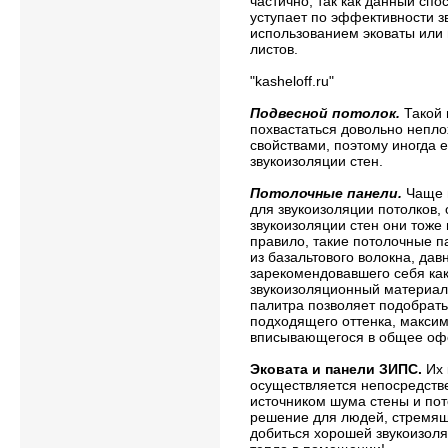
частично, так как данный сп
уступает по эффективности з
использованием эковаты или
листов.
"kasheloff.ru"
Подвесной потолок.
Такой 
похвастаться довольно непло
свойствами, поэтому иногда е
звукоизоляции стен.
Потолочные панели.
Чаще в
для звукоизоляции потолков, 
звукоизоляции стен они тоже 
правило, такие потолочные п
из базальтового волокна, да
зарекомендовавшего себя ка
звукоизоляционный материал
палитра позволяет подобрат
подходящего оттенка, макси
вписывающегося в общее о
Эковата и панели ЗИПС.
Их 
осуществляется непосредств
источником шума стены и пот
решение для людей, стремящ
добиться хорошей звукоизоля