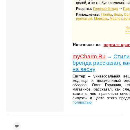
целой, и не требует замачивани
Рецепты:
Горячие блюда
->
Гар
Ингредиенты:
Полба
,
Вода
,
Со
репчатый
,
Морковь
,
Масло раст
Чи
>>
Новенькое на
портале кра
myCharm.Ru
→
Стили
бренда рассказал, ка
на весну
Свитер – универсальная ве
модницы и незаменимый эле
образов. Олег Горчанин, с
магазинов, рассказал, как сле
также с чем правильно соче
силуэты и цвета этого предме
полностью