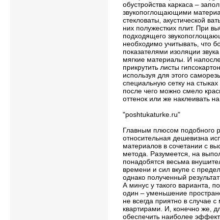
обустройства каркаса – запо
звукопоглощающими матери
стекловаты, акустической ват
них полужестких плит. При в
подходящего звукопоглощаю
необходимо учитывать, что б
показателями изоляции звука
мягкие материалы. И напосле
прикрутить листы гипсокарто
используя для этого саморезы
специальную сетку на стыках 
после чего можно смело крас
оттенок или же наклеивать на
"poshtukaturke.ru"
Главным плюсом подобного 
относительная дешевизна ис
материалов в сочетании с в
метода. Разумеется, на вып
понадобятся весьма внушите
времени и сил вкупе с преде
однако полученный результат
А минус у такого варианта, п
один – уменьшение простран
не всегда приятно в случае 
квартирами. И, конечно же, д
обеспечить наиболее эффект