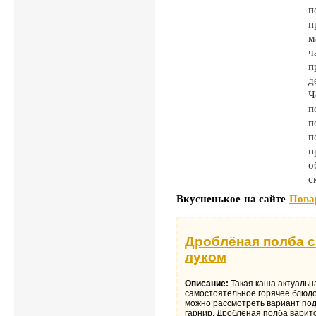
п
п
м
ч
п
д
Ч
п
п
п
п
о
с
Вкусненькое на сайте
Пова
Дроблёная полба 
луком
Описание:
Такая каша актуальна
самостоятельное горячее блюдо.
можно рассмотреть вариант по
гарнир. Дроблёная полба варитс