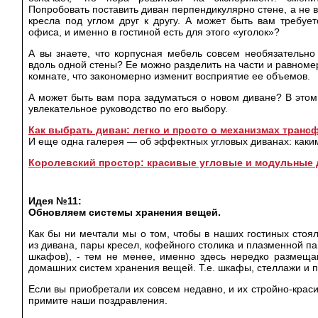
Попробовать поставить диван перпендикулярно стене, а не в
кресла под углом друг к другу. А может быть вам требуе
офиса, и именно в гостиной есть для этого «уголок»?
А вы знаете, что корпусная мебель совсем необязательно
вдоль одной стены? Ее можно разделить на части и равноме
комнате, что закономерно изменит восприятие ее объемов.
А может быть вам пора задуматься о новом диване? В это
увлекательное руководство по его выбору.
Как выбрать диван: легко и просто о механизмах тран
И еще одна галерея — об эффектных угловых диванах: каки
Королевский простор: красивые угловые и модульные
Идея №11:
Обновляем системы хранения вещей.
Как бы ни мечтали мы о том, чтобы в наших гостиных стоя
из дивана, пары кресел, кофейного столика и плазменной п
шкафов), - тем не менее, именно здесь нередко размещ
домашних систем хранения вещей. Т.е. шкафы, стеллажи и п
Если вы приобретали их совсем недавно, и их стройно-краси
примите наши поздравления.