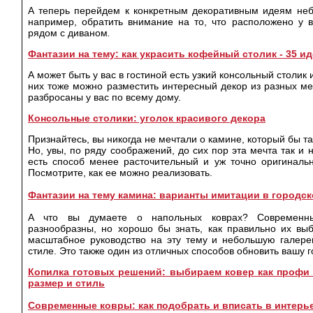
А теперь перейдем к конкретным декоративным идеям неб
например, обратить внимание на то, что расположено у 
рядом с диваном
.
Фантазии на тему: как украсить кофейный столик - 35 и
А может быть у вас в гостиной есть узкий консольный столи
них тоже можно разместить интересный декор из разных м
разбросаны у вас по всему дому.
Консольные столики: уголок красивого декора
Признайтесь, вы никогда не мечтали о камине, который бы т
Но, увы, по ряду соображений, до сих пор эта мечта так и 
есть способ менее расточительный и уж точно оригинал
Посмотрите, как ее можно реализовать.
Фантазии на тему камина: варианты имитации в городск
А что вы думаете о напольных коврах? Современны
разнообразны, но хорошо бы знать, как правильно их вы
масштабное руководство на эту тему и небольшую галер
стиле. Это также один из отличных способов обновить вашу г
Копилка готовых решений: выбираем ковер как профи -
размер и стиль
Современные ковры: как подобрать и вписать в интерь