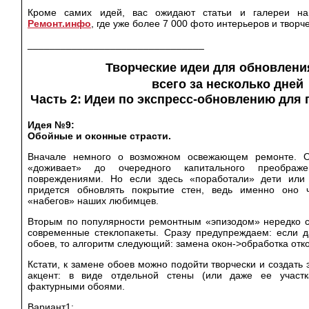
Кроме самих идей, вас ожидают статьи и галереи 
Ремонт.инфо
, где уже более 7 000 фото интерьеров и творч
________________________________
Творческие идеи для обновлени
всего за несколько дней
Часть 2:
Идеи по экспресс-обновлению для 
Идея №9:
Обойные и оконные страсти.
Вначале немного о возможном освежающем ремонте. О
«доживает» до очередного капитального преобра
повреждениями. Но если здесь «поработали» дети ил
придется обновлять покрытие стен, ведь именно оно 
«набегов» наших любимцев.
Вторым по популярности ремонтным «эпизодом» нередко с
современные стеклопакеты. Сразу предупреждаем: если 
обоев, то алгоритм следующий: замена окон-
>
обработка отк
Кстати, к замене обоев можно подойти творчески и создат
акцент: в виде отдельной стены (или даже ее участк
фактурными обоями.
Вариант1: