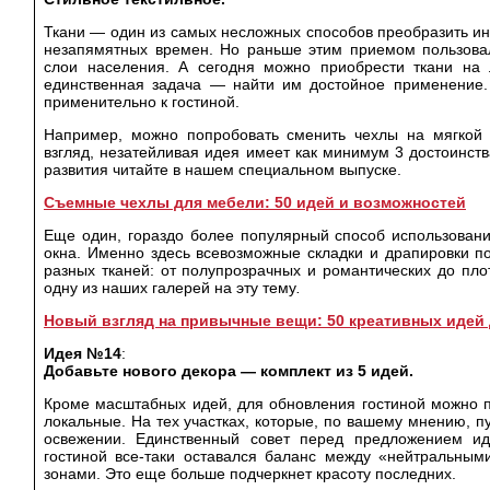
Ткани — один из самых несложных способов преобразить ин
незапямятных времен. Но раньше этим приемом пользова
слои населения. А сегодня можно приобрести ткани на 
единственная задача — найти им достойное применение.
применительно к гостиной.
Например, можно попробовать сменить чехлы на мягкой 
взгляд, незатейливая идея имеет как минимум 3 достоинств
развития читайте в нашем специальном выпуске.
Съемные чехлы для мебели: 50 идей и возможностей
Еще один, гораздо более популярный способ использова
окна. Именно здесь всевозможные складки и драпировки п
разных тканей: от полупрозрачных и романтических до пло
одну из наших галерей на эту тему
.
Новый взгляд на привычные вещи: 50 креативных идей 
Идея №14
:
Добавьте нового декора — комплект из 5 идей.
Кроме масштабных идей, для обновления гостиной можно 
локальные. На тех участках, которые, по вашему мнению, п
освежении. Единственный совет перед предложением иде
гостиной все-таки оставался баланс между «нейтральны
зонами. Это еще больше подчеркнет красоту последних.