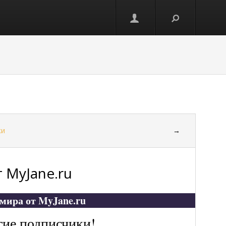
ки
→
 MyJane.ru
 мира от MyJane.ru
гие подписчики!