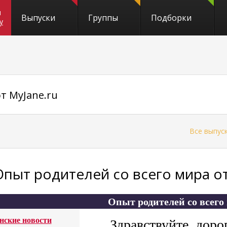
и
Выпуски
Группы
Подборки
y
т MyJane.ru
←
Все выпус
Опыт родителей со всего мира от
Опыт родителей со всего
нские новости
Здравствуйте, доро