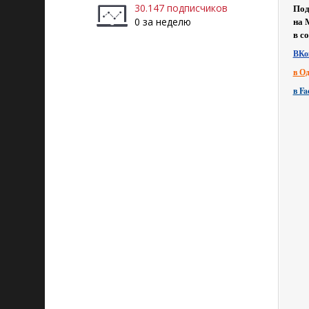
30.147 подписчиков
Под
на 
0 за неделю
в с
ВКо
в О
в Fa