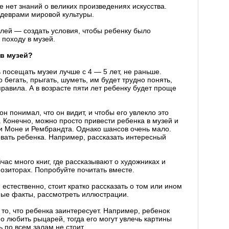
ще нет знаний о великих произведениях искусства.
едеврами мировой культуры.
лей — создать условия, чтобы ребенку было
 походу в музей.
 в музей?
ь посещать музеи лучше с 4 — 5 лет, не раньше.
 бегать, прыгать, шуметь, им будет трудно понять,
правила. А в возрасте пяти лет ребенку будет проще
н понимал, что он видит, и чтобы его увлекло это
. Конечно, можно просто привести ребенка в музей и
ми Моне и Рембрандта. Однако шансов очень мало.
вать ребенка. Например, рассказать интересный
ас много книг, где рассказывают о художниках и
позиторах. Попробуйте почитать вместе.
 естественно, стоит кратко рассказать о том или ином
ные факты, рассмотреть иллюстрации.
то, что ребенка заинтересует. Например, ребенок
о любить рыцарей, тогда его могут увлечь картины
 по всем залам не стоит.