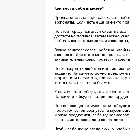
Как вести себя в музее?
Предварительно надо рассказать ребенк
экспонаты. Если есть еще какие-то прав
Не стоит сразу пытаться охватить всё 
достаточно полчаса, затем можно увел
выбрать конкретные залы и экспонаты, 
Важно заинтересовать ребенка, чтобы 
экспонате. Для этого можно рассказат
занимательный факт, провести паралле
Поскольку дети любят движение, им тру
задание. Например, можно предложить 
форме, или посчитать, сколько на карт
хотел оказаться, если бы мог.
Конечно, стоит обсуждать экспонаты, а
Например, обсудить старинное орудие 
После посещения музея стоит обсудить
нет, хотел бы он вернуться в музей ещ
Можно предложить ребенку нарисовать 
всего заинтересовало и впечатлило.
Чтобы ребенку не стало скучно, чтобы