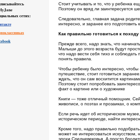
писывайтесь
Стоит учитывать и то, что у ребенка е
Поэтому он вряд ли заинтересуется ш
MyJane
оциальных сетях:
Следовательно, главная задача родите
интересно, и заранее его подготовить к
нтакте
дноклассниках
Как правильно готовиться к походу
cebook
Прежде всего, надо знать, что начинат
Малыши до этого возраста будут просто
что надо вести себя тихо и соблюдать 
понять правила.
Чтобы ребенку было интересно, чтобы о
путешествие, стоит готовиться заранее
ждать, что он сам восхитится картина
Поэтому стоит попробовать заинтересо
факт о картине или о художнике
Книги — тоже отличный помощник. Сейч
живописи, о поэтах и прозаиках, о ком
Если речь идет об историческом музее,
историческом периоде, найти интерес
Кроме того, надо правильно подобрать 
может не интересоваться искусством, н
эпохи Средневековья. А просто бродить