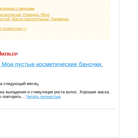
апеканка с овощами
ук репчатый
,
Помидор
,
Яйцо
истый
,
Масло растительное
,
Пармезан
.
т полностью >>
harm.ru
:
 Мои пустые косметические баночки.
 на следующий месяц.
ика выпадения и стимуляция роста волос. Хорошая маска,
 повторить...
Читать полностью