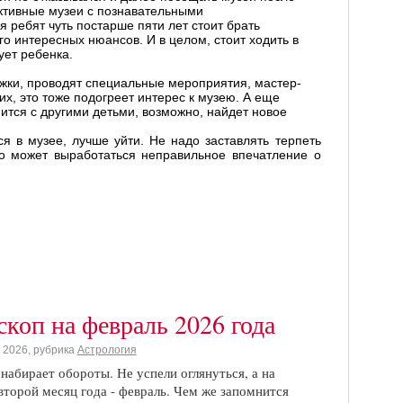
активные музеи с познавательными
 ребят чуть постарше пяти лет стоит брать
го интересных нюансов. И в целом, стоит ходить в
ует ребенка.
ужки, проводят специальные мероприятия, мастер-
х, это тоже подогреет интерес к музею. А еще
мится с другими детьми, возможно, найдет новое
ся в музее, лучше уйти. Не надо заставлять терпеть
го может выработаться неправильное впечатление о
скоп на февраль 2026 года
 2026, рубрика
Астрология
 набирает обороты. Не успели оглянуться, а на
 второй месяц года - февраль. Чем же запомнится