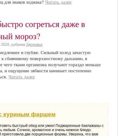
яц для знаков зодиака?
Читать далее
быстро согреться даже в
ный мороз?
 2026, рубрика
Здоровье
едленнее и глубже. Сильный холод зачастую
 к сбивчивому поверхностному дыханию, в
те чего ткани организма получают гораздо меньше
а, и ощущение зябкости начинает постепенно
ься.
Читать далее
:
 с куриным фаршем
товить быстрый обед или ужин! Поджаренные баклажаны с
ь любым. Сочное, ароматное и очень нежное блюдо.
Я приготовила две порционные формы. Уверена, что вам