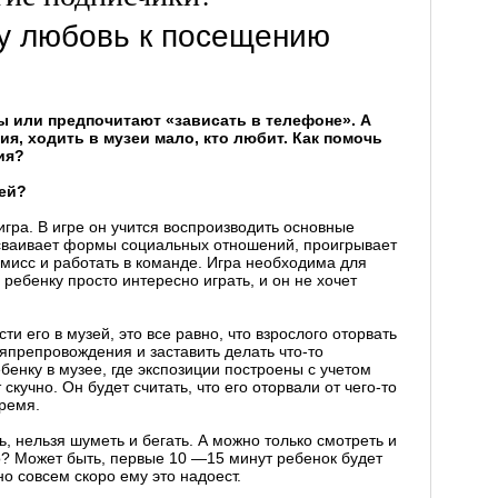
ку любовь к посещению
 или предпочитают «зависать в телефоне». А
я, ходить в музеи мало, кто любит. Как помочь
ия?
зей?
гра. В игре он учится воспроизводить основные
сваивает формы социальных отношений, проигрывает
омисс и работать в команде. Игра необходима для
ребенку просто интересно играть, и он не хочет
ти его в музей, это все равно, что взрослого оторвать
япрепровождения и заставить делать что-то
бенку в музее, где экспозиции построены с учетом
кучно. Он будет считать, что его оторвали от чего-то
время.
ь, нельзя шуметь и бегать. А можно только смотреть и
го? Может быть, первые 10 —15 минут ребенок будет
о совсем скоро ему это надоест.