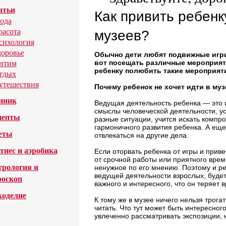
атьи
Как привить ребен
ода
расота
музеев?
сихология
доровье
Обычно дети любят подвижные игры
нтим
вот посещать различные мероприяти
ребенку полюбить такие мероприят
тдых
утешествия
Почему ребенок не хочет идти в му
нник
Ведущая деятельность ребенка — это и
смыслы человеческой деятельности, у
цепты
разные ситуации, учится искать компр
гармоничного развития ребенка. А еще 
еты
отвлекаться на другие дела.
тнес и аэробика
Если оторвать ребенка от игры и привес
от срочной работы или приятного врем
трология и
ненужное по его мнению. Поэтому и ре
ведущей деятельности взрослых, будет с
роскоп
важного и интересного, что он теряет 
коделие
К тому же в музее ничего нельзя трогат
читать. Что тут может быть интересно
увлеченно рассматривать экспозиции, н