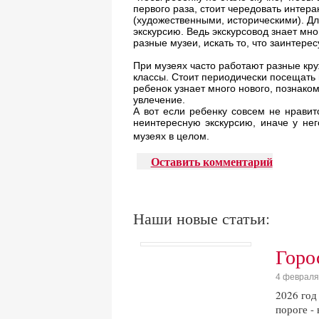
первого раза, стоит чередовать интер
(художественными, историческими). Для
экскурсию. Ведь экскурсовод знает мно
разные музеи, искать то, что заинтерес
При музеях часто работают разные кр
классы. Стоит периодически посещать и
ребенок узнает много нового, познако
увлечение.
А вот если ребенку совсем не нравит
неинтересную экскурсию, иначе у не
музеях в целом.
Оставить комментарий
Наши новые статьи:
Горо
4 февраля
2026 год
пороге -