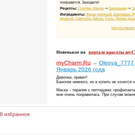
понравится. Заходите!
Рецепты:
Горячие блюда
->
Запеканки
->
З
Ингредиенты:
Фарш куриный
,
Баклажан
,
Л
куриное
,
Сметана
,
Кинза
,
Соль
,
Перец душ
Читать рецеп
Новенькое на
портале красоты myC
myCharm.Ru
→
Olesya_7777.
Январь 2026 года
Девочки, привет!
Баночек немного, но и копить не хочется
Маска – терапия с пептидами: профилакт
мне очень понравилась. При случае можно
В избранное