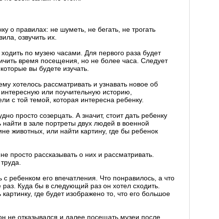
у о правилах: не шуметь, не бегать, не трогать
ила, озвучить их.
и ходить по музею часами. Для первого раза будет
ичить время посещения, но не более часа. Следует
которые вы будете изучать.
ему хотелось рассматривать и узнавать новое об
ь интересную или поучительную историю,
ли с той темой, которая интересна ребенку.
дно просто созерцать. А значит, стоит дать ребенку
найти в зале портреты двух людей в военной
ине животных, или найти картину, где бы ребенок
 не просто рассказывать о них и рассматривать.
труда.
 с ребенком его впечатления. Что понравилось, а что
е раз. Куда бы в следующий раз он хотел сходить.
картинку, где будет изображено то, что его большое
 он не отказывался и далее посещать музеи после