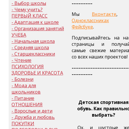
- Выбор школы
------------
- Чему учить?
Мы
Вконтакте
, 
ПЕРВЫЙ КЛАСС
Одноклассниках
- Адаптация к школе
Фейсбуке
.
- Организация занятий
УЧЕБА
Подписывайтесь на н
- Начальная школа
страницы и получай
- Средняя школа
самые свежие матери
- Старшеклассники
со всех наших проектов!
- Чтение
ПСИХОЛОГИЯ
---------------------------------
ЗДОРОВЬЕ И КРАСОТА
------------
- Болезни
- Мода для
школьников
- Питание
Детская спортивная
ОТНОШЕНИЯ
обувь. Как правильн
- Взрослые и дети
выбрать?
- Дружба и любовь
ПОКУПКИ
Ох, и шустрые ж