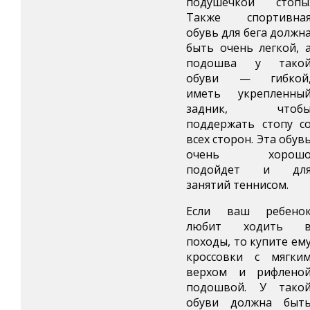
подушечкой стопы
Также спортивна
обувь для бега должн
быть очень легкой, 
подошва у тако
обуви — гибкой
иметь укрепленны
задник, чтоб
поддержать стопу с
всех сторон. Эта обув
очень хорош
подойдет и дл
занятий теннисом.
Если ваш ребено
любит ходить 
походы, то купите ем
кроссовки с мягки
верхом и рифлено
подошвой. У тако
обуви должна быт