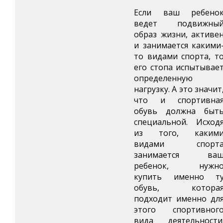
Если ваш ребено
ведет подвижны
образ жизни, активе
и занимается какими
то видами спорта, т
его стопа испытывае
определенную
нагрузку. А это значит
что и спортивна
обувь должна быт
специальной. Исход
из того, каким
видами спорт
занимается ва
ребенок, нужн
купить именно т
обувь, котора
подходит именно дл
этого спортивног
вида деятельности