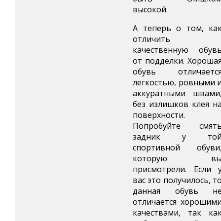
высокой.
А теперь о том, ка
отличить
качественную обув
от подделки. Хороша
обувь отличаетс
легкостью, ровными 
аккуратными швами
без излишков клея н
поверхности.
Попробуйте смят
задник у то
спортивной обуви
которую в
присмотрели. Если 
вас это получилось, т
данная обувь н
отличается хорошим
качествами, так ка