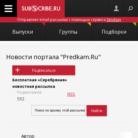
Отправляет email-рассылки с помощью сервиса
Sendsay
Выпуски
Группы
Подборки
Новости портала "Predkam.Ru"
Подписаться
Бесплатная «Серебряная»
новостная рассылка
Подписчиков
RSS
592
Автор