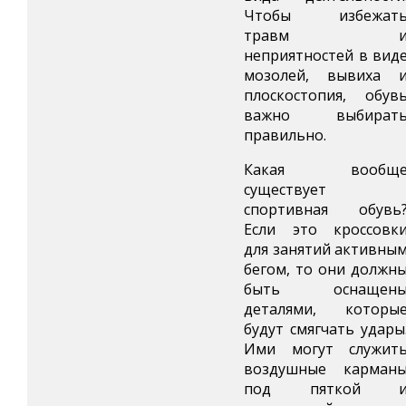
Чтобы избежат
травм 
неприятностей в вид
мозолей, вывиха 
плоскостопия, обув
важно выбират
правильно.
Какая вообщ
существует
спортивная обувь
Если это кроссовк
для занятий активны
бегом, то они должн
быть оснащен
деталями, которы
будут смягчать удары
Ими могут служит
воздушные карман
под пяткой 