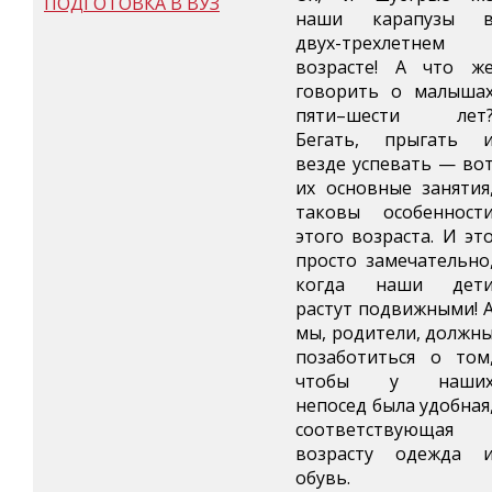
ПОДГОТОВКА В ВУЗ
наши карапузы 
двух-трехлетнем
возрасте! А что ж
говорить о малыша
пяти–шести лет
Бегать, прыгать 
везде успевать — во
их основные занятия
таковы особенност
этого возраста. И эт
просто замечательно
когда наши дет
растут подвижными! 
мы, родители, должн
позаботиться о том
чтобы у наши
непосед была удобная
соответствующая
возрасту одежда 
обувь.