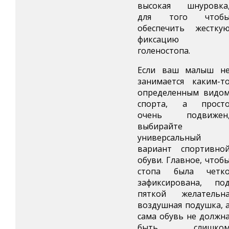
высокая шнуровка
для того чтоб
обеспечить жестку
фиксацию
голеностопа.
Если ваш малыш н
занимается каким-т
определенным видо
спорта, а прост
очень подвижен
выбирайте
универсальный
вариант спортивно
обуви. Главное, чтоб
стопа была четк
зафиксирована, по
пяткой желательн
воздушная подушка, 
сама обувь не должн
быть слишко