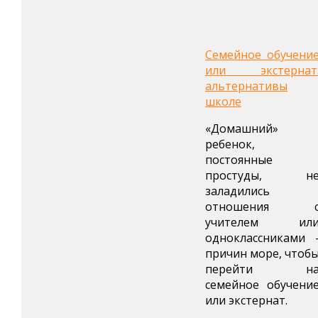
Семейное обучени
или экстернат
альтернативы
школе
«Домашний»
ребенок,
постоянные
простуды, н
заладились
отношения 
учителем ил
одноклассниками 
причин море, чтоб
перейти н
семейное обучени
или экстернат.