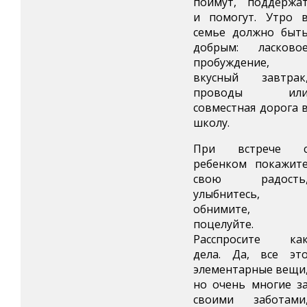
поймут, поддержа
и помогут. Утро 
семье должно быт
добрым: ласково
пробуждение,
вкусный завтрак
проводы ил
совместная дорога 
школу.
При встрече 
ребенком покажит
свою радость
улыбнитесь,
обнимите,
поцелуйте.
Расспросите ка
дела. Да, все эт
элементарные вещи
но очень многие з
своими заботами