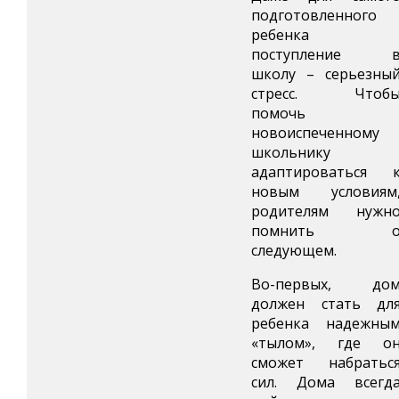
подготовленного
ребенка
поступление 
школу – серьезны
стресс. Чтоб
помочь
новоиспеченному
школьнику
адаптироваться 
новым условиям
родителям нужн
помнить 
следующем.
Во-первых, до
должен стать дл
ребенка надежны
«тылом», где о
сможет набратьс
сил. Дома всегд