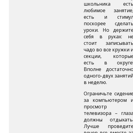
школьника ест
любимое занятие
есть и стиму
поскорее сделат
уроки. Но держит
себя в руках: н
стоит записыват
чадо во все кружки 
секции, которы
есть в округе
Вполне достаточн
одного-двух заняти
в неделю.
Ограничьте сидени
за компьютером 
просмотр
телевизора – глаз
должны отдыхать
Лучше проведит
вечер все вместе з