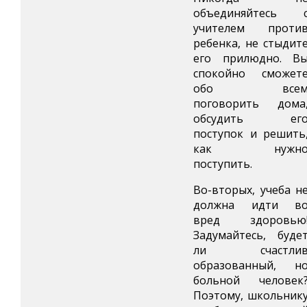
объединяйтесь 
учителем проти
ребенка, не стыдит
его прилюдно. В
спокойно сможет
обо все
поговорить дома
обсудить ег
поступок и решить
как нужн
поступить.
Во-вторых, учеба н
должна идти в
вред здоровью
Задумайтесь, буде
ли счастли
образованный, н
больной человек
Поэтому, школьник