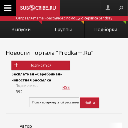
Отправляет email-рассылки с помощью сервиса
Sendsay
Выпуски
Группы
Подборки
Новости портала "Predkam.Ru"
Подписаться
Бесплатная «Серебряная»
новостная рассылка
Подписчиков
RSS
592
Автор