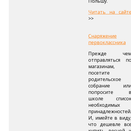
Польшу.
Читать на сайт
>>
Снаряжение
первоклассника
Прежде че
отправляться п
магазинам,
посетите
родительское
собрание ил
попросите 
школе списо
необходимых
принадлежностей
И, имейте в виду
что дешевле вс
купить весной 