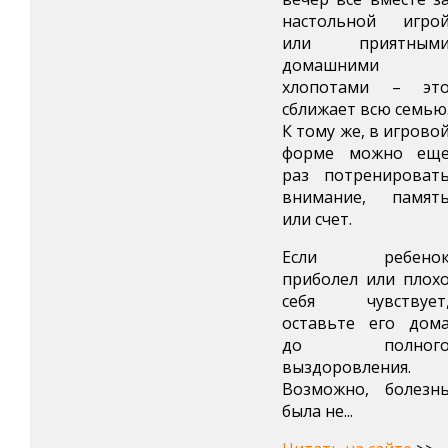
настольной игро
или приятным
домашними
хлопотами – эт
сближает всю семью
К тому же, в игрово
форме можно ещ
раз потренироват
внимание, памят
или счет.
Если ребено
приболел или плох
себя чувствует
оставьте его дом
до полног
выздоровления.
Возможно, болезн
была не...