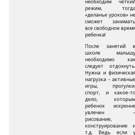
необходим четки
режим, тогд
«деланье уроков» н
сможет занимат
все свободное врем
ребенка!
После занятий 
школе малыш
необходимо ка
следует отдохнуть
Нужна и физическа
нагрузка – активны
игры, прогулки
спорт, и какое-т
дело, которы
ребенок искренн
увлечен 
рисование,
конструирование 
т.д. Ведь если 