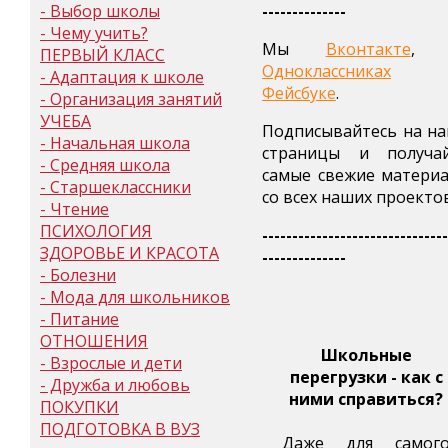
- Выбор школы
--------------
- Чему учить?
Мы
Вконтакте
, 
ПЕРВЫЙ КЛАСС
Одноклассниках
- Адаптация к школе
Фейсбуке
.
- Организация занятий
УЧЕБА
Подписывайтесь на н
- Начальная школа
страницы и получа
- Средняя школа
самые свежие матери
- Старшеклассники
со всех наших проектов
- Чтение
ПСИХОЛОГИЯ
-------------------------------
ЗДОРОВЬЕ И КРАСОТА
--------------
- Болезни
- Мода для школьников
- Питание
ОТНОШЕНИЯ
Школьные
- Взрослые и дети
перегрузки - как с
- Дружба и любовь
ними справиться?
ПОКУПКИ
ПОДГОТОВКА В ВУЗ
Даже для самог