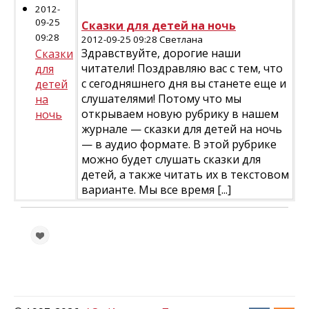
2012-
09-25
Сказки для детей на ночь
09:28
2012-09-25 09:28 Светлана
Здравствуйте, дорогие наши
Сказки
читатели! Поздравляю вас с тем, что
для
с сегодняшнего дня вы станете еще и
детей
слушателями! Потому что мы
на
открываем новую рубрику в нашем
ночь
журнале — сказки для детей на ночь
— в аудио формате. В этой рубрике
можно будет слушать сказки для
детей, а также читать их в текстовом
варианте. Мы все время [...]