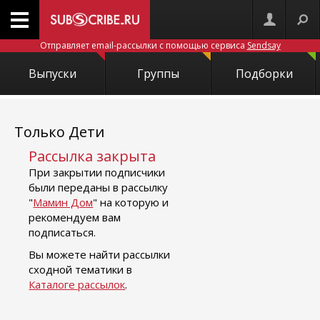
Отправляет email-рассылки с помощью сервиса
Sendsay
Выпуски
Группы
Подборки
Только Дети
Рассылка закрыта
При закрытии подписчики
были переданы в рассылку
"
Мамин Дом
" на которую и
рекомендуем вам
подписаться.
Вы можете найти рассылки
сходной тематики в
Каталоге рассылок
.