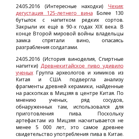
24.05.2016 (Интересные находки)
Чехия:
дегустация 125-летнего вина
Более 130
бутылок с напитком редких сортов.
Закрыли их ещё в 90-х годах XIX века. В
конце Второй мировой войны владельцы
замка спрятали вино, опасаясь
разграбления солдатами.
24.05.2016 (История виноделия, Спиртные
напитки)
Древнекитайское пиво удивило
ученых
Группа археологов и химиков из
Китая и США подвергла анализу
фрагменты древней керамики, найденные
на раскопках в Мицзяя в центре Китая. По
мнению ученых, ряд сосудов,
обнаруженных там, использовался для
приготовления пива. Поскольку
артефактам из Мицзяя насчитывается не
менее 5 000 лет, это самое древнее
свидетельство употребления пива в Китае.