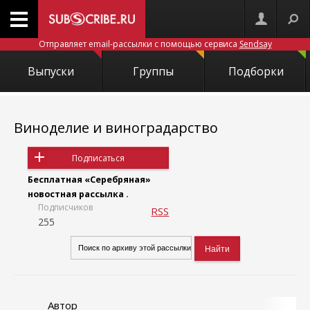
Отправляет email-рассылки с помощью сервиса
Sendsay
Выпуски
Группы
Подборки
Виноделие и виноградарство
Подписаться
Бесплатная «Серебряная»
новостная рассылка .
Подписчиков
RSS
255
Автор