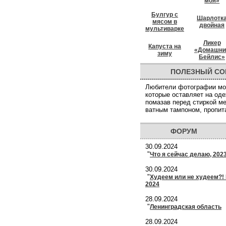
моя»
Булгур с
Шарлотк
мясом в
двойная
мультиварке
Ликер
Капуста на
«Домашни
зиму
Бейлис»
ПОЛЕЗНЫЙ СО
Любители фотографии мог
которые оставляет на од
помазав перед стиркой ме
ватным тампоном, пропит
ФОРУМ
30.09.2024
"
Что я сейчас делаю, 202
30.09.2024
"
Худеем или не худеем?! 
2024
28.09.2024
"
Ленинградская область
28.09.2024