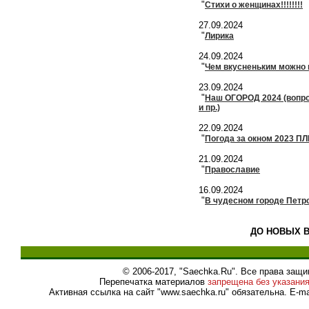
"
Стихи о женщинах!!!!!!!!
27.09.2024
"
Лирика
24.09.2024
"
Чем вкусненьким можно 
23.09.2024
"
Наш ОГОРОД 2024 (вопро
и пр.)
22.09.2024
"
Погода за окном 2023 П
21.09.2024
"
Православие
16.09.2024
"
В чудесном городе Петров
ДО НОВЫХ В
© 2006-2017, "Saechka.Ru". Все права защ
Перепечатка материалов
запрещена без указани
Активная ссылка на сайт "www.saechka.ru" обязательна. E-ma