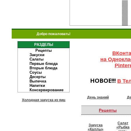
Добро пожаловать!
РАЗДЕЛЫ
Рецепты
ВКонта
Закуски
на Однокла
Салаты
Первые блюда
Pinter
Вторые блюда
Соусы
Десерты
НОВОЕ!!!
В Те
Выпечка
Напитки
Консервирование
День знаний
Де
Холодная закуска из яиц
Рецепты
Салат
Закуска
«Рыбка
«Каллы»